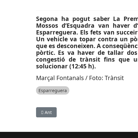
Segona ha pogut saber La Prems
Mossos d’Esquadra van haver d’
Esparreguera. Els fets van succeir 
Un vehicle va topar contra un pòr
que es desconeixen. A conseqüènci
pòrtic. Es va haver de tallar do
congestió de trànsit fins que
solucionar (12:45 h).
Marçal Fontanals / Foto: Trànsit
Esparreguera
Article anterior: SUCCESSOS: Detingut a Gavà pe
Ant