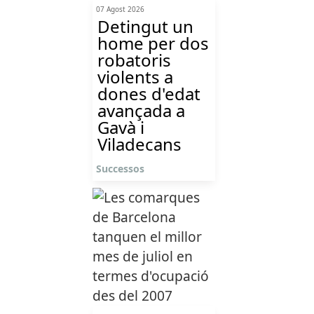
07 Agost 2026
Detingut un
home per dos
robatoris
violents a
dones d'edat
avançada a
Gavà i
Viladecans
Successos