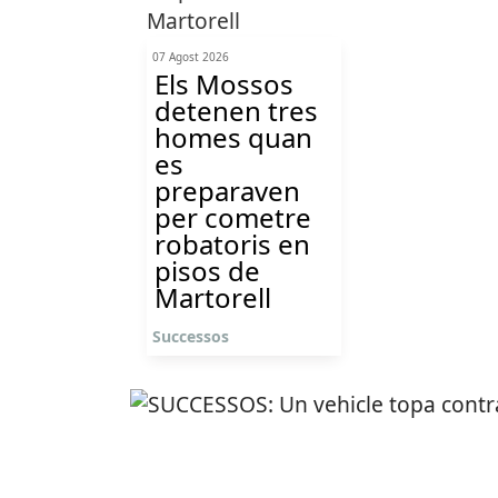
07 Agost 2026
Els Mossos
detenen tres
homes quan
es
preparaven
per cometre
robatoris en
pisos de
Martorell
Successos