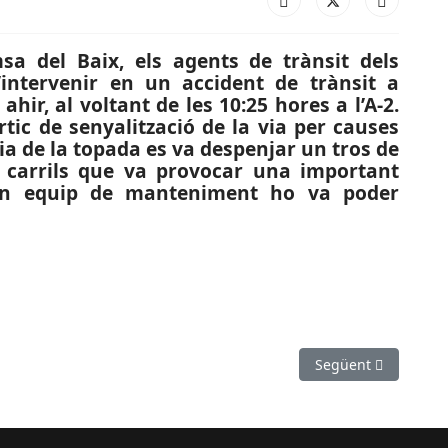
a del Baix, els agents de trànsit dels
intervenir en un accident de trànsit a
ahir, al voltant de les 10:25 hores a l’A-2.
tic de senyalització de la via per causes
a de la topada es va despenjar un tros de
s carrils que va provocar una important
 un equip de manteniment ho va poder
r un delicte contra la seguretat del trànsit
Article següent: SU
Següent