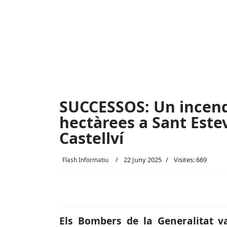
SUCCESSOS: Un incend
hectàrees a Sant Estev
Castellví
22 Juny 2025
Visites: 669
Flash Informatiu
Els Bombers de la Generalitat va