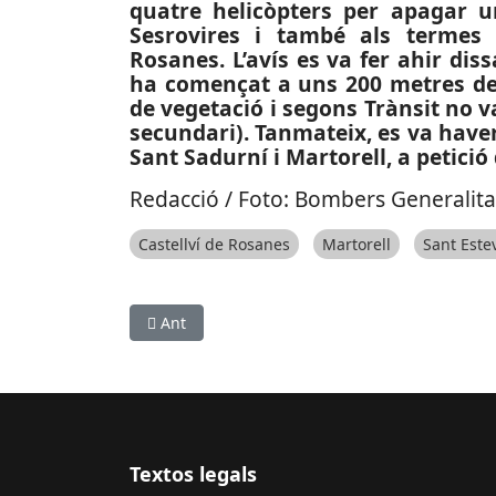
quatre helicòpters per apagar u
Sesrovires i també als termes 
Rosanes. L’avís es va fer ahir diss
ha començat a uns 200 metres de 
de vegetació i segons Trànsit no v
secundari). Tanmateix, es va haver 
Sant Sadurní i Martorell, a petici
Redacció / Foto: Bombers Generalita
Castellví de Rosanes
Martorell
Sant Este
Article anterior: SUCCESSOS: Accident a Espar
Ant
Textos legals