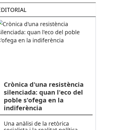
EDITORIAL
Crònica d'una resistència
silenciada: quan l'eco del
poble s'ofega en la
indiferència
Una anàlisi de la retòrica
socialista i la realitat política