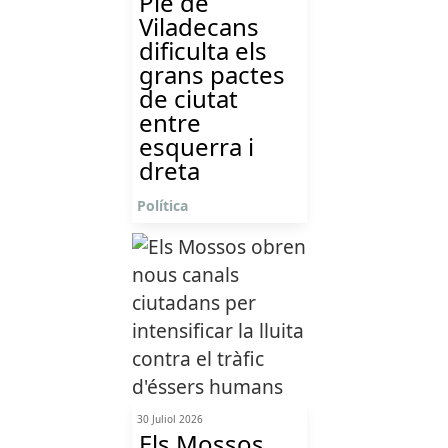
Ple de
Viladecans
dificulta els
grans pactes
de ciutat
entre
esquerra i
dreta
Política
30 Juliol 2026
Els Mossos