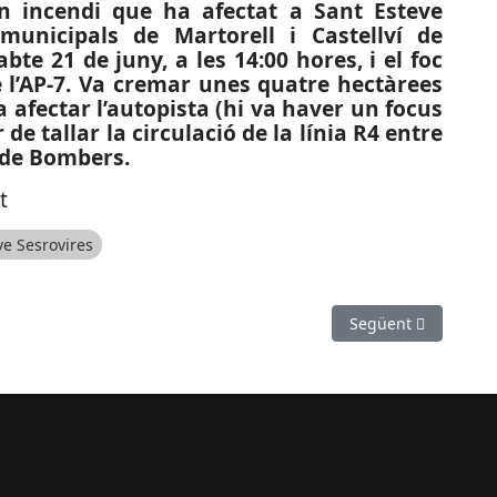
n incendi que ha afectat a Sant Esteve
municipals de Martorell i Castellví de
abte 21 de juny, a les 14:00 hores, i el foc
l’AP-7. Va cremar unes quatre hectàrees
a afectar l’autopista (hi va haver un focus
de tallar la circulació de la línia R4 entre
ó de Bombers.
t
ve Sesrovires
reguera amb quatre vehicles implicats i una detenció
Article següent: ES
Següent