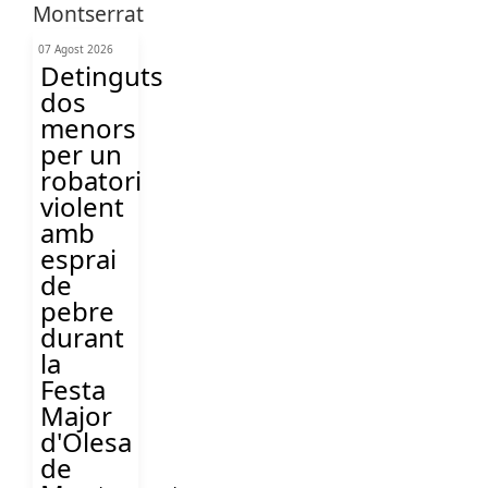
07 Agost 2026
Detinguts
dos
menors
per un
robatori
violent
amb
esprai
de
pebre
durant
la
Festa
Major
d'Olesa
de