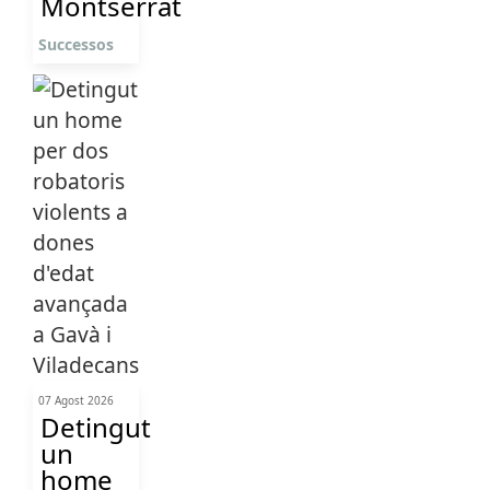
Montserrat
Successos
07 Agost 2026
Detingut
un
home