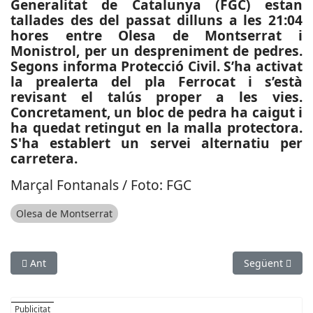
Generalitat de Catalunya (FGC) estan
tallades des del passat dilluns a les 21:04
hores entre Olesa de Montserrat i
Monistrol, per un despreniment de pedres.
Segons informa Protecció Civil. S’ha activat
la prealerta del pla Ferrocat i s’està
revisant el talús proper a les vies.
Concretament, un bloc de pedra ha caigut i
ha quedat retingut en la malla protectora.
S'ha establert un servei alternatiu per
carretera.
Marçal Fontanals / Foto: FGC
Olesa de Montserrat
Article anterior: SOCIETAT: Surt a licitació les obres de la pri
Article següen
Ant
Següent