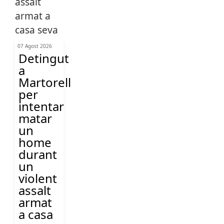
07 Agost 2026
Detingut
a
Martorell
per
intentar
matar
un
home
durant
un
violent
assalt
armat
a casa