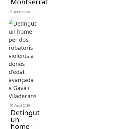
Montserrat
Successos
07 Agost 2026
Detingut
un
home