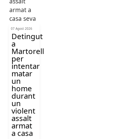
07 Agost 2026
Detingut
a
Martorell
per
intentar
matar
un
home
durant
un
violent
assalt
armat
a casa