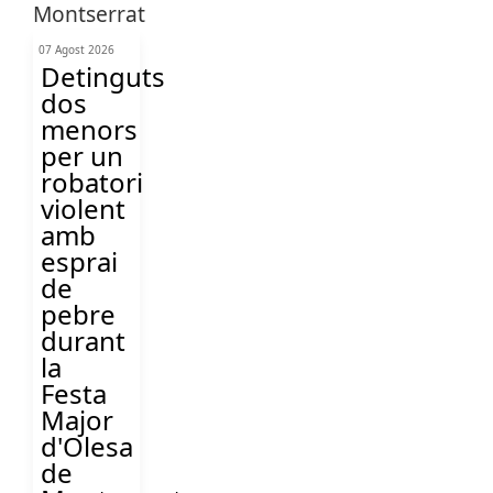
07 Agost 2026
Detinguts
dos
menors
per un
robatori
violent
amb
esprai
de
pebre
durant
la
Festa
Major
d'Olesa
de