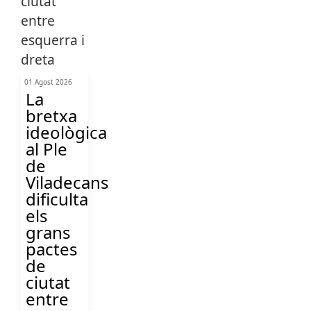
01 Agost 2026
La
bretxa
ideològica
al Ple
de
Viladecans
dificulta
els
grans
pactes
de
ciutat
entre