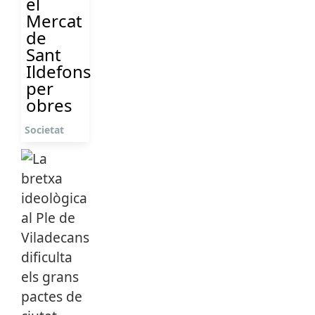
el
Mercat
de
Sant
Ildefons
per
obres
Societat