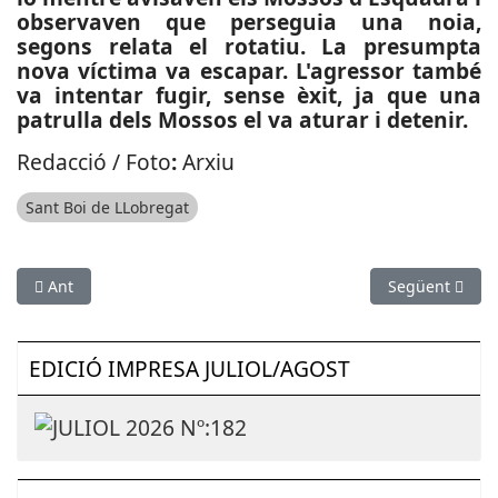
observaven que perseguia una noia,
segons relata el rotatiu. La presumpta
nova víctima va escapar. L'agressor també
va intentar fugir, sense èxit, ja que una
patrulla dels Mossos el va aturar i detenir.
Redacció / Foto
:
Arxiu
Sant Boi de LLobregat
Article anterior: CULTURA: Troben a Gavà l’evidència que l’Ho
Article següen
Ant
Següent
EDICIÓ IMPRESA JULIOL/AGOST