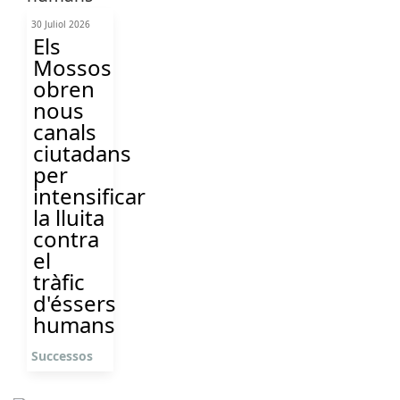
30 Juliol 2026
Els
Mossos
obren
nous
canals
ciutadans
per
intensificar
la lluita
contra
el
tràfic
d'éssers
humans
Successos