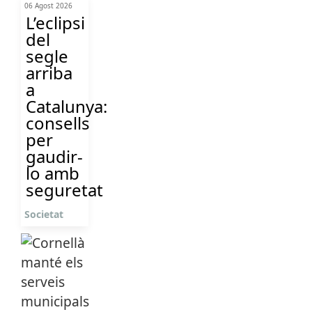
06 Agost 2026
L’eclipsi
del
segle
arriba
a
Catalunya:
consells
per
gaudir-
lo amb
seguretat
Societat