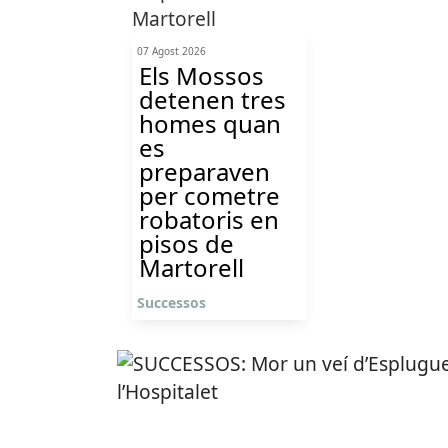
07 Agost 2026
Els Mossos
detenen tres
homes quan
es
preparaven
per cometre
robatoris en
pisos de
Martorell
Successos