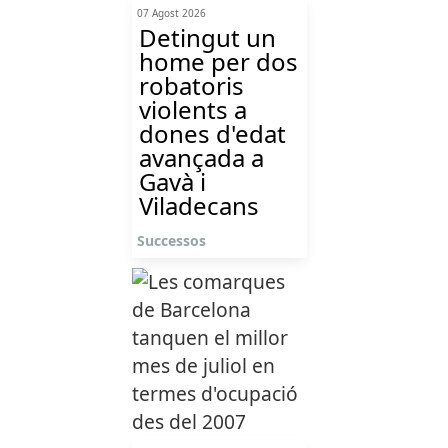
07 Agost 2026
Detingut un
home per dos
robatoris
violents a
dones d'edat
avançada a
Gavà i
Viladecans
Successos