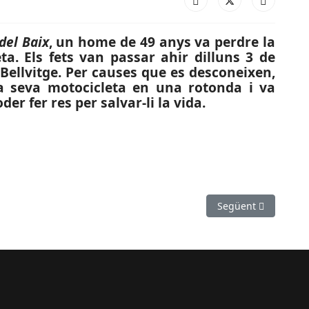
del Baix
, un home de 49 anys va perdre la
a. Els fets van passar ahir dilluns 3 de
Bellvitge. Per causes que es desconeixen,
la seva motocicleta en una rotonda i va
r fer res per salvar-li la vida.
emades facials en un accident laboral a Sant Andreu de la Barca
Article següent: SU
Següent