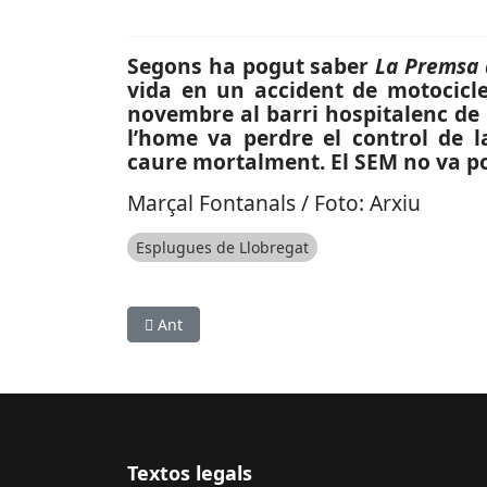
Segons ha pogut saber
La Premsa 
vida en un accident de motociclet
novembre al barri hospitalenc de 
l’home va perdre el control de 
caure mortalment. El SEM no va pode
Marçal Fontanals / Foto: Arxiu
Esplugues de Llobregat
Article anterior: SUCCESSOS: Dos ferits per cr
Ant
Textos legals