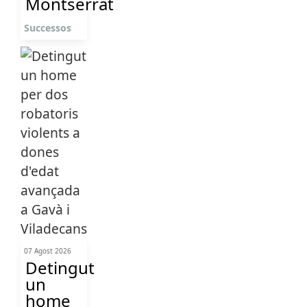
Montserrat
Successos
07 Agost 2026
Detingut
un
home