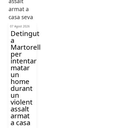
07 Agost 2026
Detingut
a
Martorell
per
intentar
matar
un
home
durant
un
violent
assalt
armat
a casa