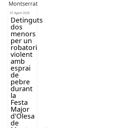
07 Agost 2026
Detinguts
dos
menors
per un
robatori
violent
amb
esprai
de
pebre
durant
la
Festa
Major
d'Olesa
de