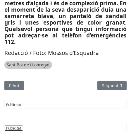
metres d’alçada i és de complexió prima. En
el moment de la seva desaparició duia una
samarreta blava, un pantaló de xandall
gris i unes esportives de color granat.
Qualsevol persona que tingui informació
pot adreçar-se al telèfon d’emergències
112.
Redacció / Foto: Mossos d’Esquadra
Sant Boi de LLobregat
Article anterior: SOCIETAT: El ‘Cuponazo’ de l’ONCE reparteix 
Article següe
Ant
Següent