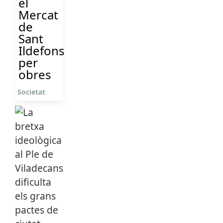
el
Mercat
de
Sant
Ildefons
per
obres
Societat