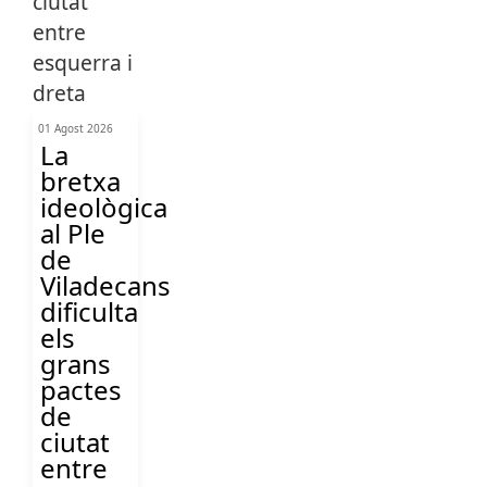
01 Agost 2026
La
bretxa
ideològica
al Ple
de
Viladecans
dificulta
els
grans
pactes
de
ciutat
entre