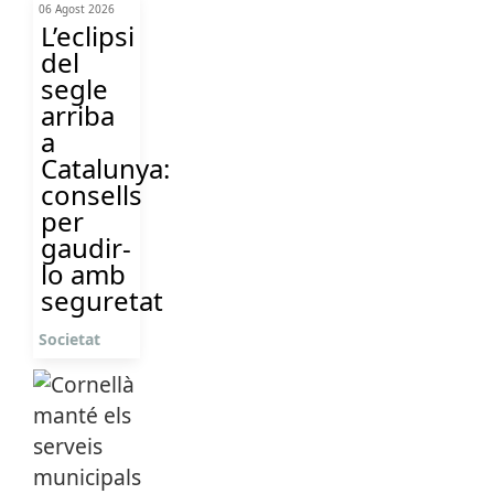
06 Agost 2026
L’eclipsi
del
segle
arriba
a
Catalunya:
consells
per
gaudir-
lo amb
seguretat
Societat