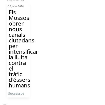
30 Juliol 2026
Els
Mossos
obren
nous
canals
ciutadans
per
intensificar
la lluita
contra
el
tràfic
d'éssers
humans
Successos