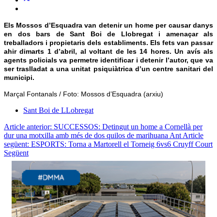
Els Mossos d’Esquadra van detenir un home per causar danys
en dos bars de Sant Boi de Llobregat i amenaçar als
treballadors i propietaris dels establiments. Els fets van passar
ahir dimarts 1 d’abril, al voltant de les 14 hores. Un avís als
agents policials va permetre identificar i detenir l’autor, que va
ser traslladat a una unitat psiquiàtrica d’un centre sanitari del
municipi.
Marçal Fontanals / Foto: Mossos d’Esquadra (arxiu)
Sant Boi de LLobregat
Article anterior: SUCCESSOS: Detingut un home a Cornellà per
dur una motxilla amb més de dos quilos de marihuana
Ant
Article
següent: ESPORTS: Torna a Martorell el Torneig 6vs6 Cruyff Court
Següent