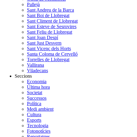
Pallejà
Sant Andreu de la Barca
Sant Boi de Llobregat
Sant Climent de Llobregat
Sant Esteve de Sesrovires
Sant Feliu de Llobregat
Sant Joan Despí
Sant Just Desvern
Sant Vicenç dels Horts
Santa Coloma de Cervelló
Torrelles de Llobregat
Vallirana
Viladecans
Seccions
Economia
Última hora
Societat
Successos
Política
Medi ambient
Cultura
Esports
Tecnologia
Fotonotícies
Reportatges