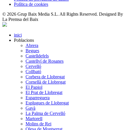
Política de cookies
© 2026 Grup Baix Media S.L. All Rights Reserved. Designed By
La Premsa del Baix
inici
Poblacions
Abrera
Begues
Castelldefels
Castellví de Rosanes
Cervelló
Collbató
Corbera de Llobregat
Cornellà de Llobregat
El Papiol
El Prat de Llobregat
Esparreguera
Esplugues de Llobregat
Gavà
La Palma de Cervelló
Martorell
Molins de Rei
Olesa de Montserrat