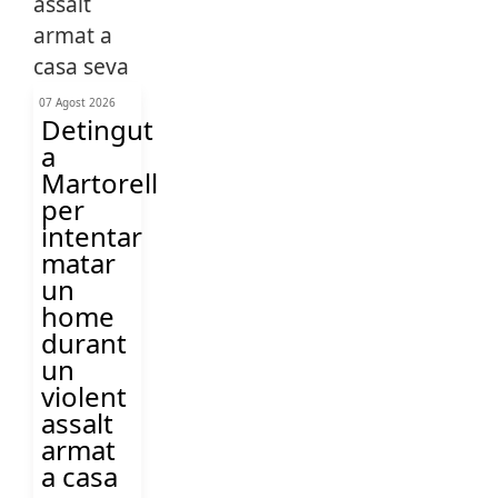
07 Agost 2026
Detingut
a
Martorell
per
intentar
matar
un
home
durant
un
violent
assalt
armat
a casa