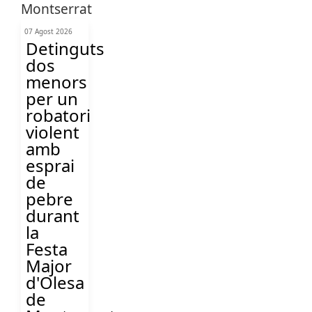
07 Agost 2026
Detinguts
dos
menors
per un
robatori
violent
amb
esprai
de
pebre
durant
la
Festa
Major
d'Olesa
de