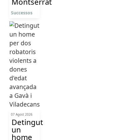
Montserrat
Successos
07 Agost 2026
Detingut
un
home