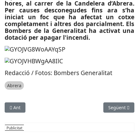
hores, al carrer de la Candelera d’Abrera.
Per causes desconegudes fins ara s’ha
iniciat un foc que ha afectat un cotxe
completament i altres dos parcialment. Els
Bombers de la Generalitat ha activat una
dotació per apagar l'incendi.
Redacció / Fotos: Bombers Generalitat
Abrera
Article anterior: ESPORTS (CABLE-WAKESKATE): La castelldefe
Article següen
Ant
Següent