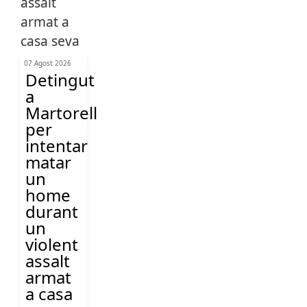
07 Agost 2026
Detingut
a
Martorell
per
intentar
matar
un
home
durant
un
violent
assalt
armat
a casa