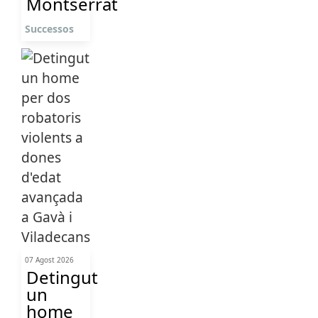
Montserrat
Successos
07 Agost 2026
Detingut
un
home