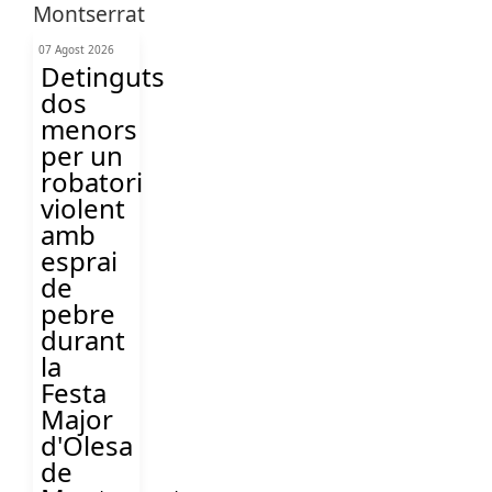
07 Agost 2026
Detinguts
dos
menors
per un
robatori
violent
amb
esprai
de
pebre
durant
la
Festa
Major
d'Olesa
de