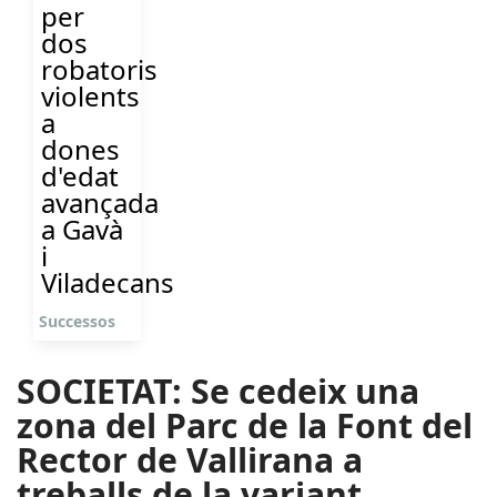
per
dos
robatoris
violents
a
dones
d'edat
avançada
a Gavà
i
Viladecans
Successos
SOCIETAT: Se cedeix una
zona del Parc de la Font del
Rector de Vallirana a
treballs de la variant