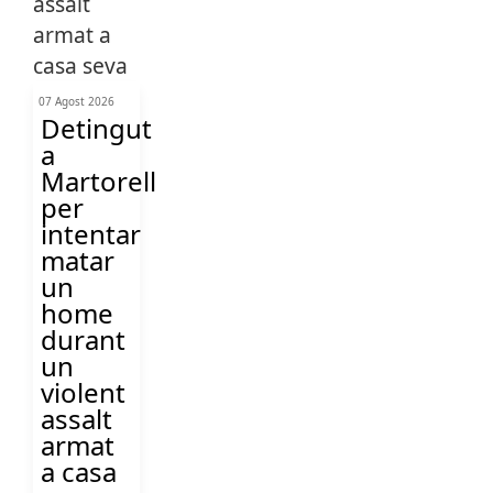
07 Agost 2026
Detingut
a
Martorell
per
intentar
matar
un
home
durant
un
violent
assalt
armat
a casa