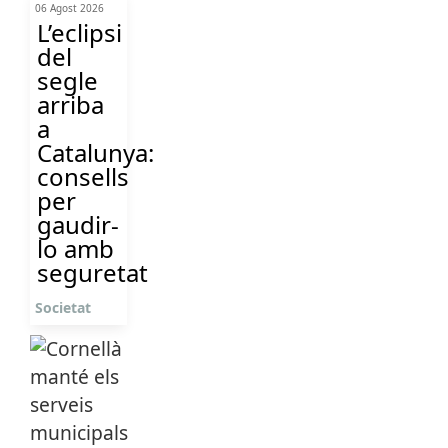
06 Agost 2026
L’eclipsi
del
segle
arriba
a
Catalunya:
consells
per
gaudir-
lo amb
seguretat
Societat