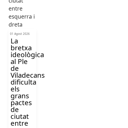
01 Agost 2026
La
bretxa
ideològica
al Ple
de
Viladecans
dificulta
els
grans
pactes
de
ciutat
entre