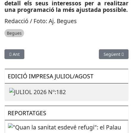
detall els seus interessos per a realitzar
una programació la més ajustada possible.
Redacció / Foto: Aj. Begues
Begues
Article anterior: ESPORTS (GIMNÀSTICA ARTÍSTICA): L’esparre
Article següen
Ant
Següent
EDICIÓ IMPRESA JULIOL/AGOST
REPORTATGES