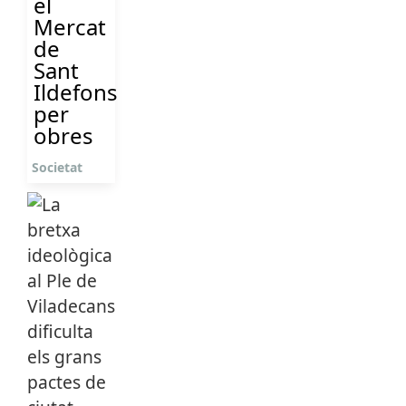
el
Mercat
de
Sant
Ildefons
per
obres
Societat