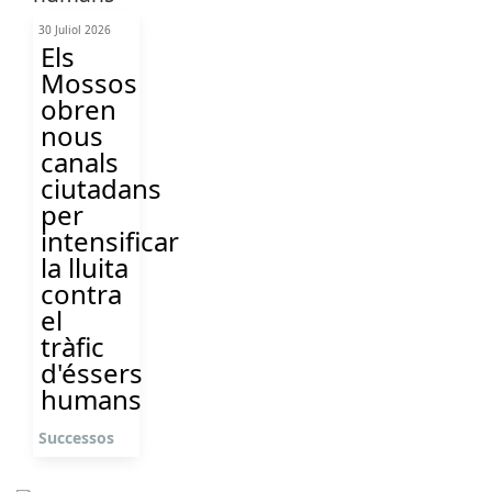
30 Juliol 2026
Els
Mossos
obren
nous
canals
ciutadans
per
intensificar
la lluita
contra
el
tràfic
d'éssers
humans
Successos