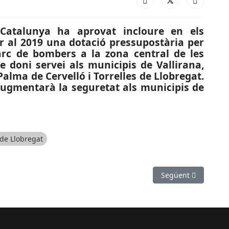
Catalunya ha aprovat incloure en els
r al 2019 una dotació pressupostària per
arc de bombers a la zona central de les
 doni servei als municipis de Vallirana,
Palma de Cervelló i Torrelles de Llobregat.
 augmentarà la seguretat als municipis de
 de Llobregat
, NACIONAL CATALANA): Al Sant Just se li escapa la victòria a 23 s
Article següent: CU
Següent