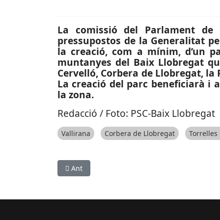
La comissió del Parlament de 
pressupostos de la Generalitat pe
la creació, com a mínim, d’un p
muntanyes del Baix Llobregat que
Cervelló, Corbera de Llobregat, la 
La creació del parc beneficiarà i
la zona.
Redacció / Foto: PSC-Baix Llobregat
Vallirana
Corbera de Llobregat
Torrelles
Article anterior: ESPORTS (HOQUEI SOBRE PATINS
Ant