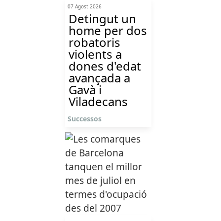
07 Agost 2026
Detingut un
home per dos
robatoris
violents a
dones d'edat
avançada a
Gavà i
Viladecans
Successos