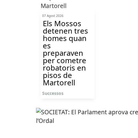
07 Agost 2026
Els Mossos
detenen tres
homes quan
es
preparaven
per cometre
robatoris en
pisos de
Martorell
Successos