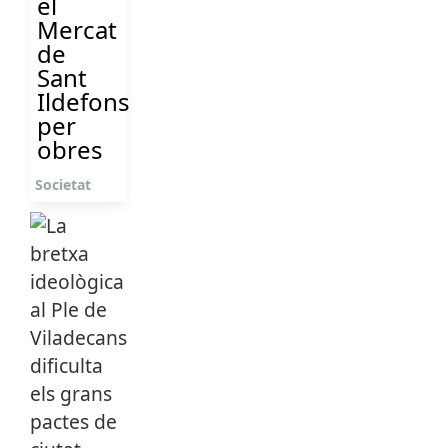
el
Mercat
de
Sant
Ildefons
per
obres
Societat