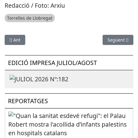
Redacció / Foto: Arxiu
Torrelles de Llobregat
Article anterior: MEDI AMBIENT: Les platges castelldefelenqu
Article següen
Ant
Següent
EDICIÓ IMPRESA JULIOL/AGOST
REPORTATGES