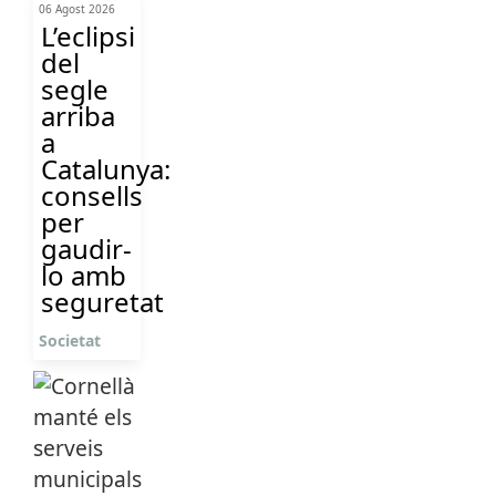
06 Agost 2026
L’eclipsi
del
segle
arriba
a
Catalunya:
consells
per
gaudir-
lo amb
seguretat
Societat