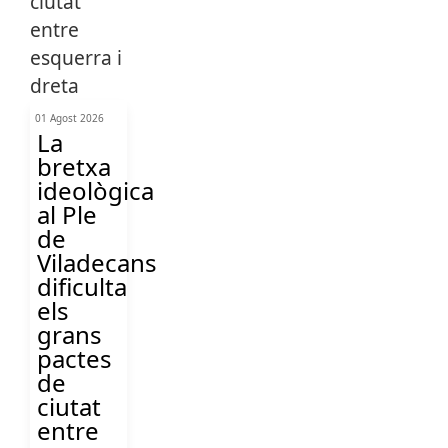
01 Agost 2026
La
bretxa
ideològica
al Ple
de
Viladecans
dificulta
els
grans
pactes
de
ciutat
entre