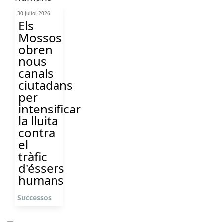
30 Juliol 2026
Els
Mossos
obren
nous
canals
ciutadans
per
intensificar
la lluita
contra
el
tràfic
d'éssers
humans
Successos