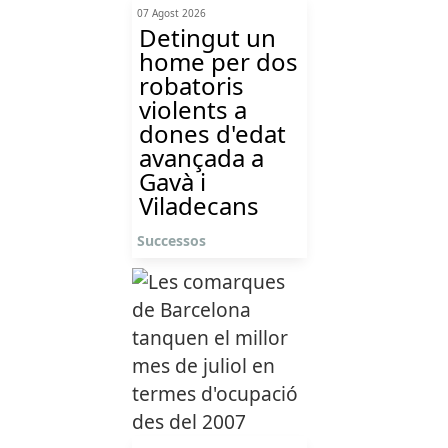
07 Agost 2026
Detingut un
home per dos
robatoris
violents a
dones d'edat
avançada a
Gavà i
Viladecans
Successos