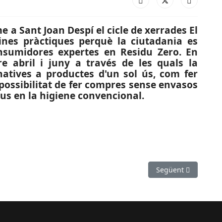
me a Sant Joan Despí el cicle de xerrades El
nes pràctiques perquè la ciutadania es
nsumidores expertes en Residu Zero. En
re abril i juny a través de les quals la
natives a productes d'un sol ús, com fer
 possibilitat de fer compres sense envasos
dus en la higiene convencional.
Esparreguera i Abrera) i M1 (Olesa) estrenaran servei aquest pròxi
Article següent: SU
Següent