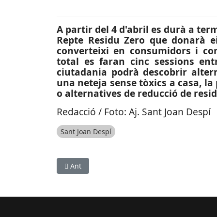
A partir del 4 d'abril es durà a ter
Repte Residu Zero que donarà ei
converteixi en consumidors i co
total es faran cinc sessions ent
ciutadania podrà descobrir alter
una neteja sense tòxics a casa, la
o alternatives de reducció de resi
Redacció / Foto: Aj. Sant Joan Despí
Sant Joan Despí
Article anterior: SOCIETAT: Els autobusos M9 (
Ant