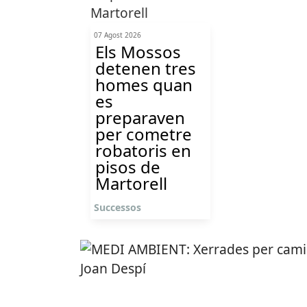
07 Agost 2026
Els Mossos
detenen tres
homes quan
es
preparaven
per cometre
robatoris en
pisos de
Martorell
Successos