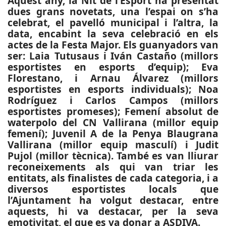
Aquest any, la Nit de l’Esport ha presentat
dues grans novetats, una l’espai on s’ha
celebrat, el pavelló municipal i l’altra, la
data, encabint la seva celebració en els
actes de la Festa Major. Els guanyadors van
ser: Laia Tutusaus i Iván Castaño (millors
esportistes en esports d’equip); Eva
Florestano, i Arnau Álvarez (millors
esportistes en esports individuals); Noa
Rodríguez i Carlos Campos (millors
esportistes promeses); Femení absolut de
waterpolo del CN Vallirana (millor equip
femení); Juvenil A de la Penya Blaugrana
Vallirana (millor equip masculí) i Judit
Pujol (millor tècnica). També es van lliurar
reconeixements als qui van triar les
entitats, als finalistes de cada categoria, i a
diversos esportistes locals que
l’Ajuntament ha volgut destacar, entre
aquests, hi va destacar, per la seva
emotivitat, el que es va donar a ASDIVA.