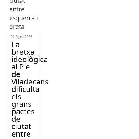
01 Agost 2026
La
bretxa
ideològica
al Ple
de
Viladecans
dificulta
els
grans
pactes
de
ciutat
entre