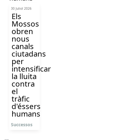
30 Juliol 2026
Els
Mossos
obren
nous
canals
ciutadans
per
intensificar
la lluita
contra
el
tràfic
d'éssers
humans
Successos