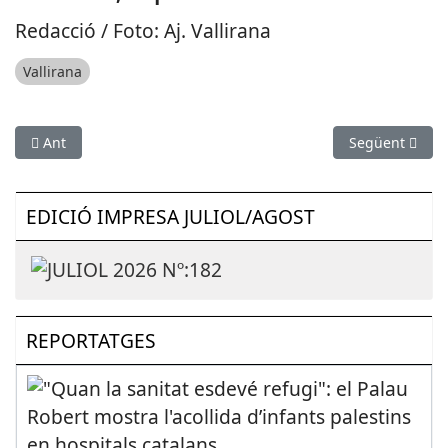
Redacció / Foto: Aj. Vallirana
Vallirana
Article anterior: ESPORTS (MOTOR, CAMPIONAT MÓN MOTOCICLISM
Article següen
Ant
Següent
EDICIÓ IMPRESA JULIOL/AGOST
REPORTATGES