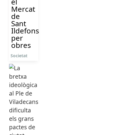
el
Mercat
de
Sant
Ildefons
per
obres
Societat