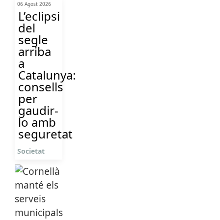
06 Agost 2026
L’eclipsi
del
segle
arriba
a
Catalunya:
consells
per
gaudir-
lo amb
seguretat
Societat