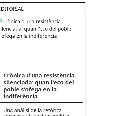
EDITORIAL
Crònica d'una resistència
silenciada: quan l'eco del
poble s'ofega en la
indiferència
Una anàlisi de la retòrica
socialista i la realitat política