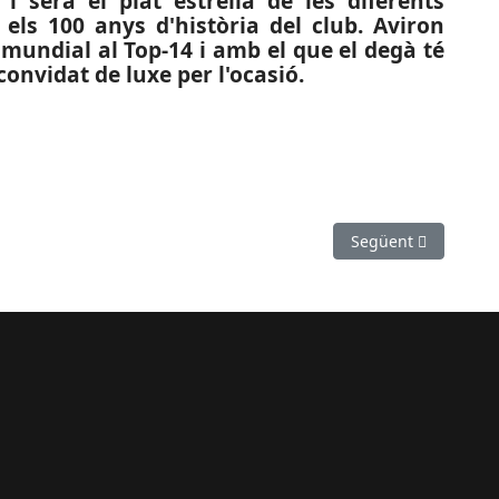
 i serà el plat estrella de les diferents
els 100 anys d'història del club. Aviron
mundial al Top-14 i amb el que el degà té
convidat de luxe per l'ocasió.
 eliminada en els vuitens de final de l’Open 1.000 de Finlàndia
Article següent: SU
Següent