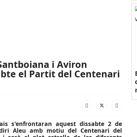
Santboiana i Aviron
te el Partit del Centenari
is s'enfrontaran aquest dissabte 2 de
ldiri Aleu amb motiu del Centenari del