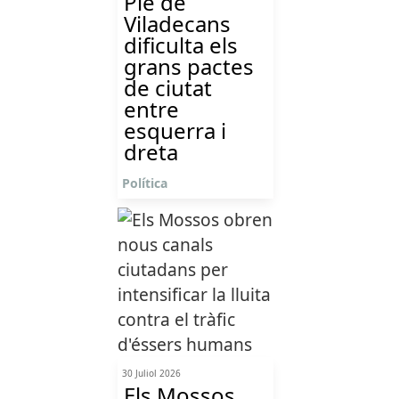
Ple de
Viladecans
dificulta els
grans pactes
de ciutat
entre
esquerra i
dreta
Política
30 Juliol 2026
Els Mossos