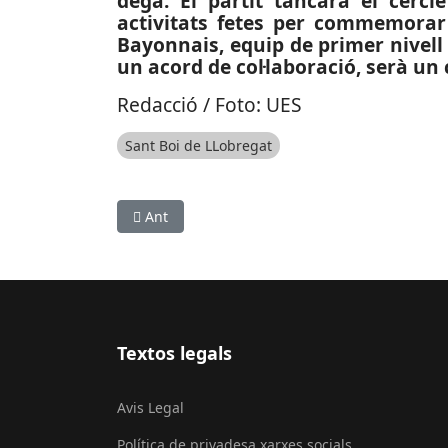
degà. El partit tancarà el cercle
activitats fetes per commemorar 
Bayonnais, equip de primer nivell 
un acord de col·laboració, serà un 
Redacció / Foto: UES
Sant Boi de LLobregat
Article anterior: ESPORTS (PÀDEL): Lucia Sainz,
Ant
Textos legals
Avis Legal
Política de privadesa xarxes socials