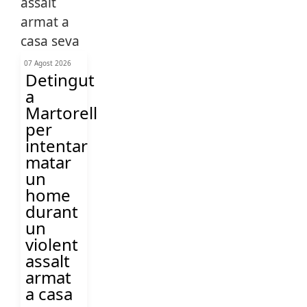
07 Agost 2026
Detingut
a
Martorell
per
intentar
matar
un
home
durant
un
violent
assalt
armat
a casa