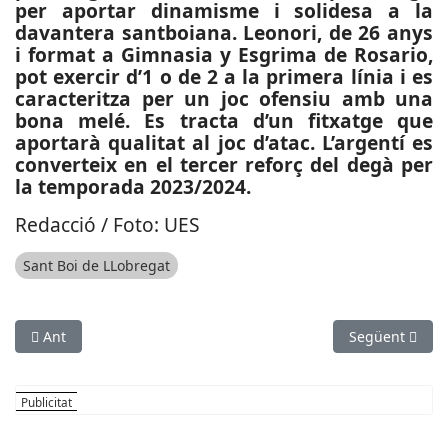
per aportar dinamisme i solidesa a la
davantera santboiana. Leonori, de 26 anys
i format a Gimnasia y Esgrima de Rosario,
pot exercir d’1 o de 2 a la primera línia i es
caracteritza per un joc ofensiu amb una
bona melé. Es tracta d’un fitxatge que
aportarà qualitat al joc d’atac. L’argentí es
converteix en el tercer reforç del degà per
la temporada 2023/2024.
Redacció / Foto: UES
Sant Boi de LLobregat
Article anterior: SUCCESSOS: Robatori amb força en una empr
Article següent
Ant
Següent