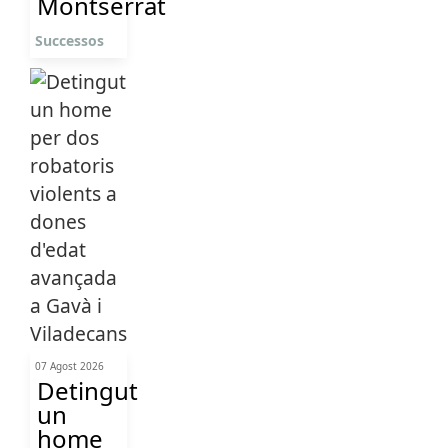
Montserrat
Successos
07 Agost 2026
Detingut
un
home