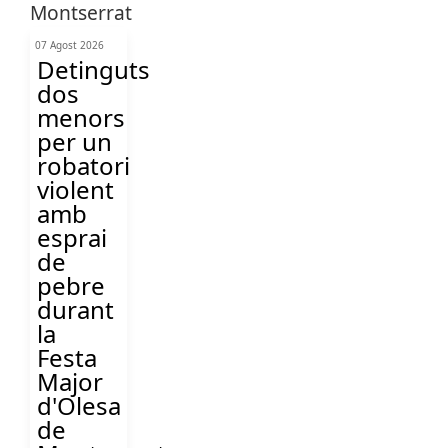
07 Agost 2026
Detinguts
dos
menors
per un
robatori
violent
amb
esprai
de
pebre
durant
la
Festa
Major
d'Olesa
de