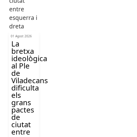
01 Agost 2026
La
bretxa
ideològica
al Ple
de
Viladecans
dificulta
els
grans
pactes
de
ciutat
entre