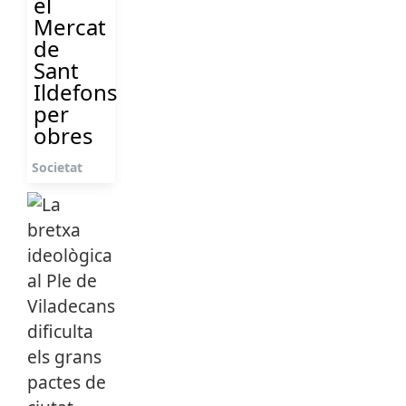
el
Mercat
de
Sant
Ildefons
per
obres
Societat