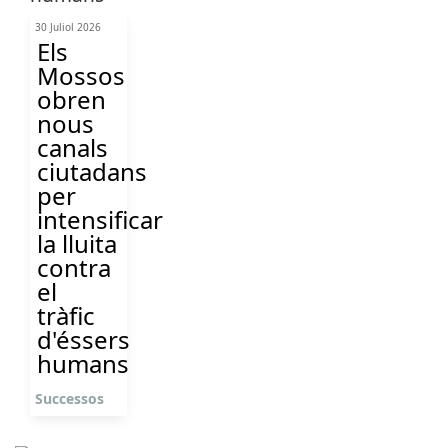
30 Juliol 2026
Els
Mossos
obren
nous
canals
ciutadans
per
intensificar
la lluita
contra
el
tràfic
d'éssers
humans
Successos