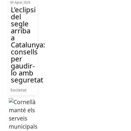
06 Agost 2026
L’eclipsi
del
segle
arriba
a
Catalunya:
consells
per
gaudir-
lo amb
seguretat
Societat