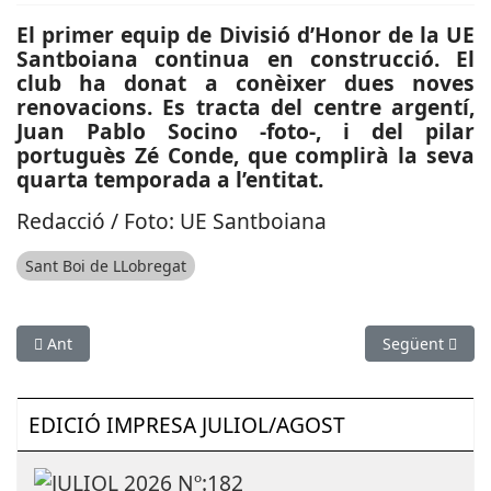
El primer equip de Divisió d’Honor de la UE
Santboiana continua en construcció. El
club ha donat a conèixer dues noves
renovacions. Es tracta del centre argentí,
Juan Pablo Socino -foto-, i del pilar
portuguès Zé Conde, que complirà la seva
quarta temporada a l’entitat.
Redacció / Foto: UE Santboiana
Sant Boi de LLobregat
Article anterior: SUCCESSOS: Ferida greu una dona en un acci
Article següen
Ant
Següent
EDICIÓ IMPRESA JULIOL/AGOST