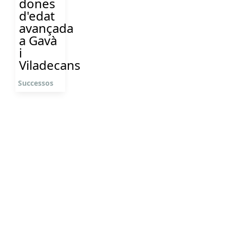
dones
d'edat
avançada
a Gavà
i
Viladecans
Successos