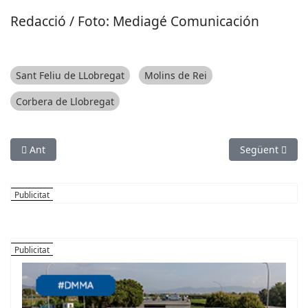
Redacció / Foto: Mediagé Comunicación
Sant Feliu de LLobregat
Molins de Rei
Corbera de Llobregat
Article anterior: SOCIETAT: L’Ajuntament de Castellví continuar
Article següen
Ant
Següent