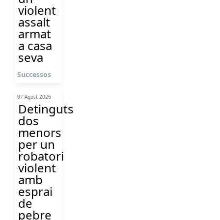
violent
assalt
armat
a casa
seva
Successos
07 Agost 2026
Detinguts
dos
menors
per un
robatori
violent
amb
esprai
de
pebre