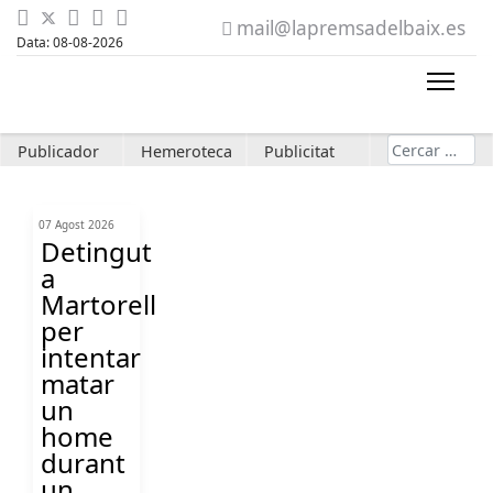
mail@lapremsadelbaix.es
Data: 08-08-2026
Cerca
Publicador
Hemeroteca
Publicitat
07 Agost 2026
Detingut
a
Martorell
per
intentar
matar
un
home
durant
un