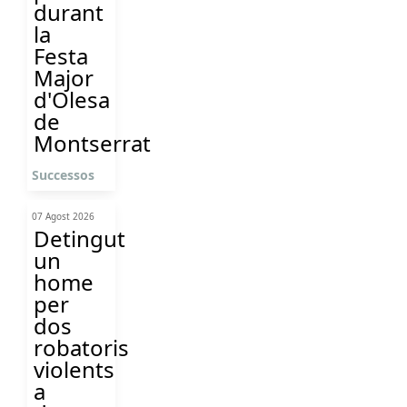
durant
la
Festa
Major
d'Olesa
de
Montserrat
Successos
07 Agost 2026
Detingut
un
home
per
dos
robatoris
violents
a