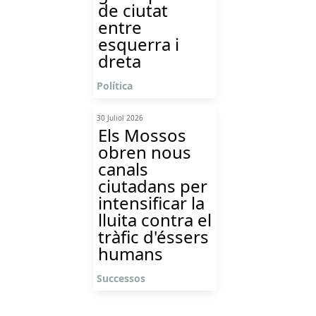
de ciutat
entre
esquerra i
dreta
Política
30 Juliol 2026
Els Mossos
obren nous
canals
ciutadans per
intensificar la
lluita contra el
tràfic d'éssers
humans
Successos