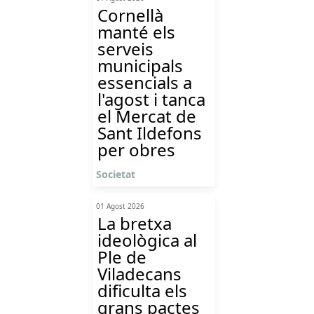
Cornellà
manté els
serveis
municipals
essencials a
l'agost i tanca
el Mercat de
Sant Ildefons
per obres
Societat
01 Agost 2026
La bretxa
ideològica al
Ple de
Viladecans
dificulta els
grans pactes