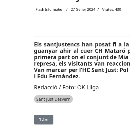
27 Gener 2024
Visites: 430
Flash Informatiu
Els santjustencs han posat fi a l
guanyar ahir al cuer CH Mataró pe
primera part on el conjunt de Mia 
represa, els visitants van reaccion
Van marcar per l’HC Sant Just: Pol
i Edu Fernández.
Redacció / Foto: OK Lliga
Sant Just Desvern
Article anterior: ESPORTS (HANDBOL, DIVISIÓ D
Ant