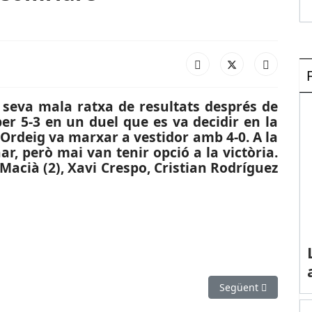
a seva mala ratxa de resultats després de
r 5-3 en un duel que es va decidir en la
Ordeig va marxar a vestidor amb 4-0. A la
ar, però mai van tenir opció a la victòria.
 Macià (2), Xavi Crespo, Cristian Rodríguez
’HONOR PLATA FEM.): El Sant Joan Despí guanya el derbi i el Gavà
Article següent: ES
Següent