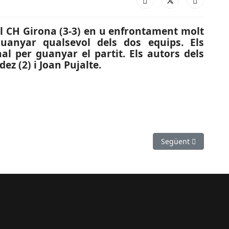
el CH Girona (3-3) en u enfrontament molt
uanyar qualsevol dels dos equips. Els
al per guanyar el partit. Els autors dels
ez (2) i Joan Pujalte.
T DE CATALUNYA): Segona jornada amb victòria santboiana en el d
Article següent: E
Següent