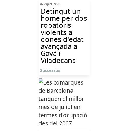
07 Agost 2026
Detingut un
home per dos
robatoris
violents a
dones d'edat
avançada a
Gavà i
Viladecans
Successos