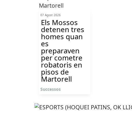
07 Agost 2026
Els Mossos
detenen tres
homes quan
es
preparaven
per cometre
robatoris en
pisos de
Martorell
Successos