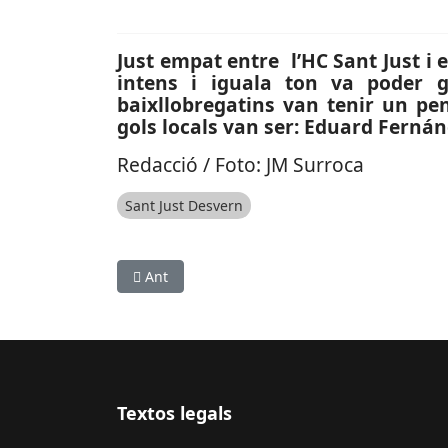
Just empat entre l’HC Sant Just i 
intens i iguala ton va poder g
baixllobregatins van tenir un pen
gols locals van ser: Eduard Fernánd
Redacció / Foto: JM Surroca
Sant Just Desvern
Article anterior: ESPORTS (BEISBOL, CAMPIONA
Ant
Textos legals