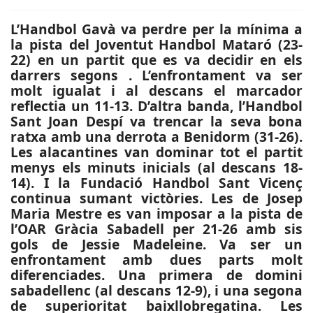
L’Handbol Gavà va perdre per la mínima a
la pista del Joventut Handbol Mataró (23-
22) en un partit que es va decidir en els
darrers segons . L’enfrontament va ser
molt igualat i al descans el marcador
reflectia un 11-13. D’altra banda, l’Handbol
Sant Joan Despí va trencar la seva bona
ratxa amb una derrota a Benidorm (31-26).
Les alacantines van dominar tot el partit
menys els minuts inicials (al descans 18-
14). I la Fundació Handbol Sant Vicenç
continua sumant victòries. Les de Josep
Maria Mestre es van imposar a la pista de
l’OAR Gràcia Sabadell per 21-26 amb sis
gols de Jessie Madeleine. Va ser un
enfrontament amb dues parts molt
diferenciades. Una primera de domini
sabadellenc (al descans 12-9), i una segona
de superioritat baixllobregatina. Les