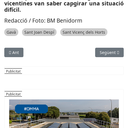
vicentines van saber capgirar una situació
difícil.
Redacció / Foto: BM Benidorm
Gavà
Sant Joan Despí
Sant Vicenç dels Horts
Article anterior: CRISI COVID-19: Una campanya del Punt Jove C
Article següe
Ant
Següent