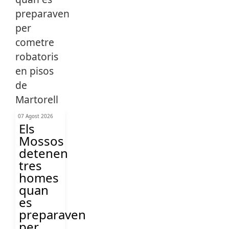
07 Agost 2026
Els
Mossos
detenen
tres
homes
quan
es
preparaven
per