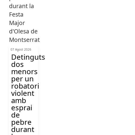
07 Agost 2026
Detinguts
dos
menors
per un
robatori
violent
amb
esprai
de
pebre
durant