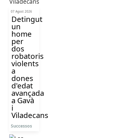
07 Agost 2026
Detingut
un
home
per
dos
robatoris
violents
a
dones
d'edat
avançada
a Gavà
i
Viladecans
Successos