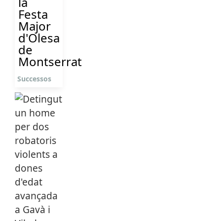
la
Festa
Major
d'Olesa
de
Montserrat
Successos