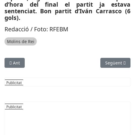
d’hora del final el partit ja estava
sentenciat. Bon partit d’Iván Carrasco (6
gols).
Redacció / Foto: RFEBM
Molins de Rei
Article anterior: ESPORTS (VOLEIBOL, SUPERLLIGA 2 FEM.): Jor
Article següe
Ant
Següent