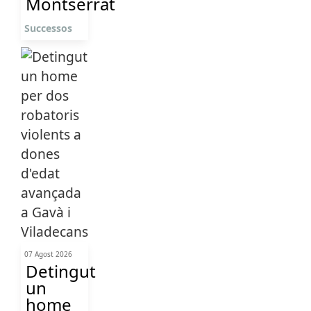
Montserrat
Successos
07 Agost 2026
Detingut
un
home