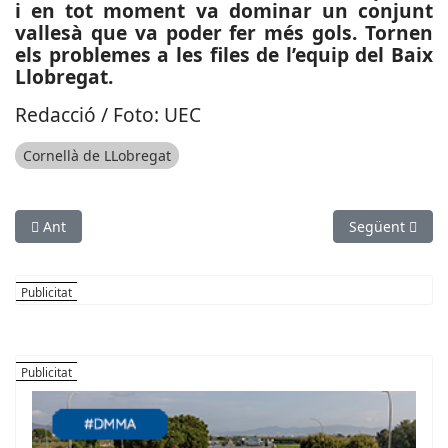
i en tot moment va dominar un conjunt
vallesà que va poder fer més gols. Tornen
els problemes a les files de l’equip del Baix
Llobregat.
Redacció / Foto: UEC
Cornellà de LLobregat
Article anterior: ESPORTS (FUTBOL, TERCERA RFEF): Primera de
Article següen
Ant
Següent