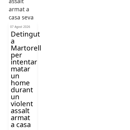
07 Agost 2026
Detingut
a
Martorell
per
intentar
matar
un
home
durant
un
violent
assalt
armat
a casa