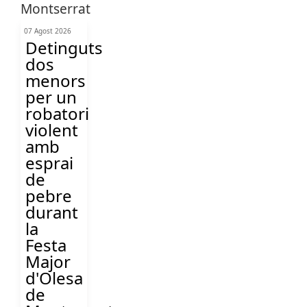
07 Agost 2026
Detinguts
dos
menors
per un
robatori
violent
amb
esprai
de
pebre
durant
la
Festa
Major
d'Olesa
de