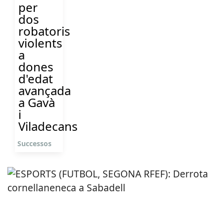
per
dos
robatoris
violents
a
dones
d'edat
avançada
a Gavà
i
Viladecans
Successos