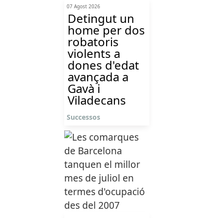
07 Agost 2026
Detingut un
home per dos
robatoris
violents a
dones d'edat
avançada a
Gavà i
Viladecans
Successos