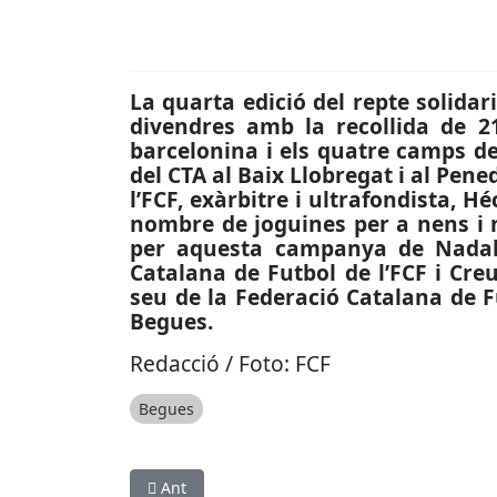
La quarta edició del repte solidar
divendres amb la recollida de 21
barcelonina i els quatre camps de
del CTA al Baix Llobregat i al Pen
l’FCF, exàrbitre i ultrafondista, H
nombre de joguines per a nens i n
per aquesta campanya de Nadal
Catalana de Futbol de l’FCF i Cre
seu de la Federació Catalana de Fu
Begues.
Redacció / Foto: FCF
Begues
Article anterior: ESPORTS (WATERPOLO, DIVISIÓ
Ant