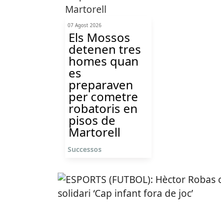
07 Agost 2026
Els Mossos
detenen tres
homes quan
es
preparaven
per cometre
robatoris en
pisos de
Martorell
Successos