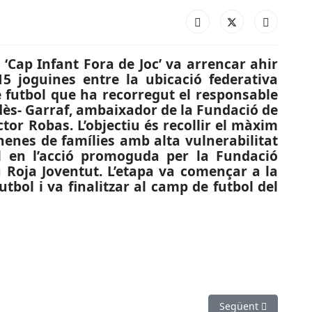
i ‘Cap Infant Fora de Joc’ va arrencar ahir
5 joguines entre la ubicació federativa
 futbol que ha recorregut el responsable
edès- Garraf, ambaixador de la Fundació de
éctor Robas. L’objectiu és recollir el màxim
enes de famílies amb alta vulnerabilitat
 en l’acció promoguda per la Fundació
u Roja Joventut. L’etapa va començar a la
tbol i va finalitzar al camp de futbol del
 D’HONOR): El CN Sant Feliu suma la quarta victòria de la tempor
Article següent: ES
Següent