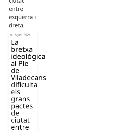
01 Agost 2026
La
bretxa
ideològica
al Ple
de
Viladecans
dificulta
els
grans
pactes
de
ciutat
entre