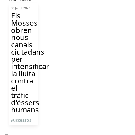
30 Juliol 2026
Els
Mossos
obren
nous
canals
ciutadans
per
intensificar
la lluita
contra
el
tràfic
d'éssers
humans
Successos