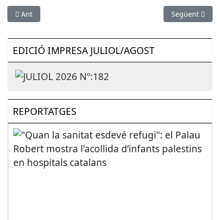
Article anterior: ESPORTS (FUTBOL FEMENÍ): La sesrovirenca J
Article següen
Ant
Següent
EDICIÓ IMPRESA JULIOL/AGOST
REPORTATGES