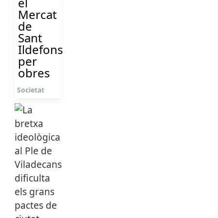
el
Mercat
de
Sant
Ildefons
per
obres
Societat