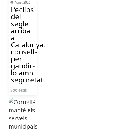
06 Agost 2026
L’eclipsi
del
segle
arriba
a
Catalunya:
consells
per
gaudir-
lo amb
seguretat
Societat