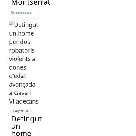
Montserrat
Successos
07 Agost 2026
Detingut
un
home