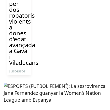
per
dos
robatoris
violents
a
dones
d'edat
avançada
a Gavà
i
Viladecans
Successos