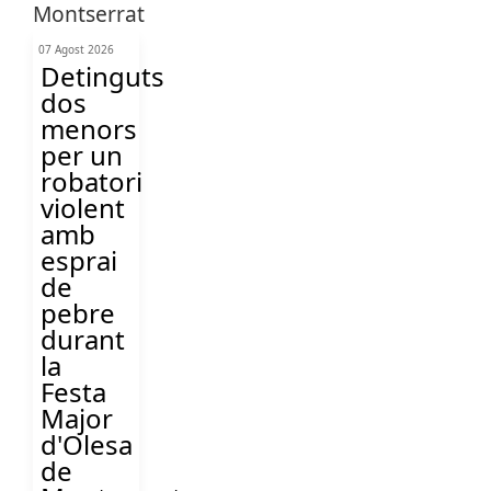
07 Agost 2026
Detinguts
dos
menors
per un
robatori
violent
amb
esprai
de
pebre
durant
la
Festa
Major
d'Olesa
de