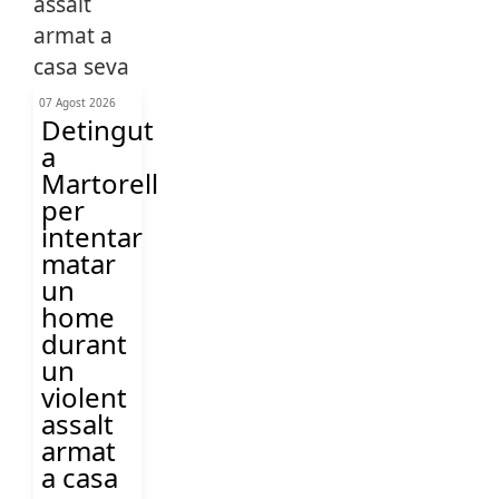
07 Agost 2026
Detingut
a
Martorell
per
intentar
matar
un
home
durant
un
violent
assalt
armat
a casa