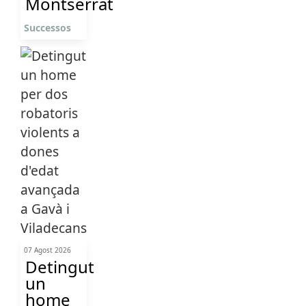
Montserrat
Successos
07 Agost 2026
Detingut
un
home