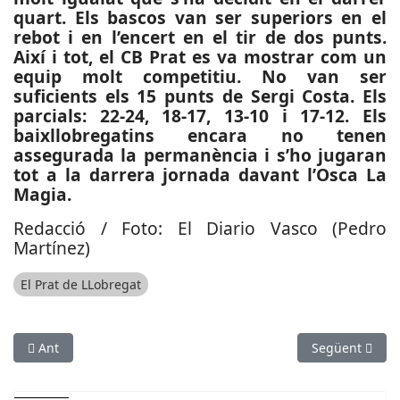
quart. Els bascos van ser superiors en el
rebot i en l’encert en el tir de dos punts.
Així i tot, el CB Prat es va mostrar com un
equip molt competitiu. No van ser
suficients els 15 punts de Sergi Costa. Els
parcials: 22-24, 18-17, 13-10 i 17-12. Els
baixllobregatins encara no tenen
assegurada la permanència i s’ho jugaran
tot a la darrera jornada davant l’Osca La
Magia.
Redacció / Foto: El Diario Vasco (Pedro
Martínez)
El Prat de LLobregat
Article anterior: ESPORTS (HANDBOL, SEGONA ESTATAL, FASE A
Article següen
Ant
Següent