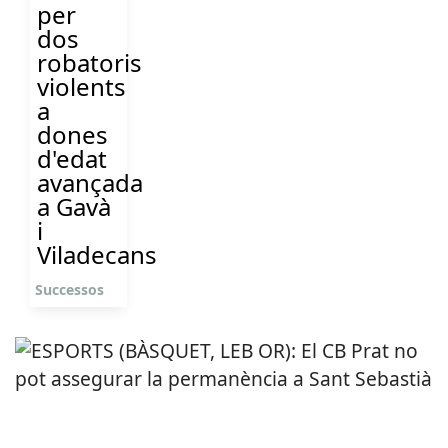
per
dos
robatoris
violents
a
dones
d'edat
avançada
a Gavà
i
Viladecans
Successos