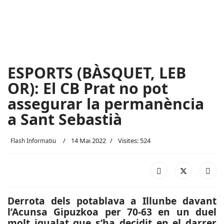
ESPORTS (BÀSQUET, LEB
OR): El CB Prat no pot
assegurar la permanència
a Sant Sebastià
14 Mai 2022
Visites: 524
Flash Informatiu
Derrota dels potablava a Illunbe davant
l’Acunsa Gipuzkoa per 70-63 en un duel
molt igualat que s’ha decidit en el darrer