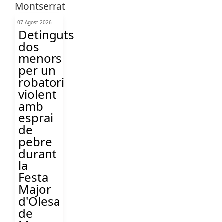
07 Agost 2026
Detinguts
dos
menors
per un
robatori
violent
amb
esprai
de
pebre
durant
la
Festa
Major
d'Olesa
de