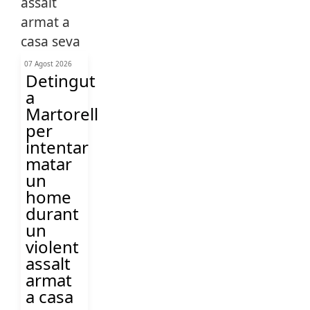
07 Agost 2026
Detingut
a
Martorell
per
intentar
matar
un
home
durant
un
violent
assalt
armat
a casa