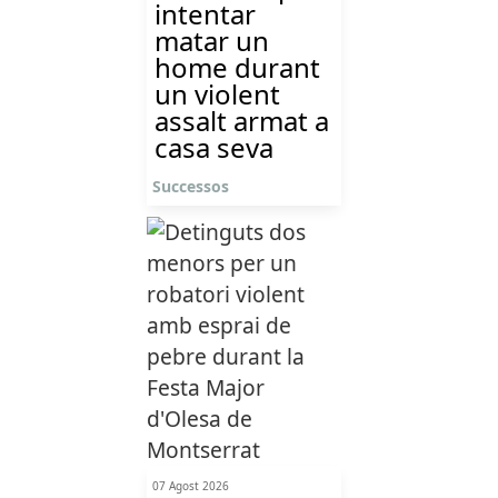
intentar
matar un
home durant
un violent
assalt armat a
casa seva
Successos
07 Agost 2026