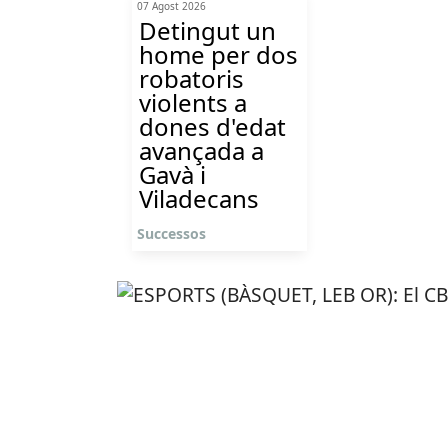
07 Agost 2026
Detingut un
home per dos
robatoris
violents a
dones d'edat
avançada a
Gavà i
Viladecans
Successos