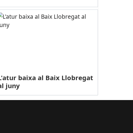
L'atur baixa al Baix Llobregat
egat
PORTS (GIMNÀSTICA): Uns 200 participants prendran part en el prim
al juny