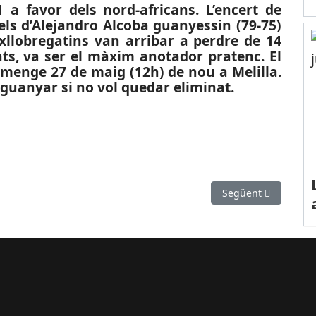
 a favor dels nord-africans. L’encert de
ls d’Alejandro Alcoba guanyessin (79-75)
ixllobregatins van arribar a perdre de 14
ts, va ser el màxim anotador pratenc. El
umenge 27 de maig (12h) de nou a Melilla.
 guanyar si no vol quedar eliminat.
avor de l’Associació Espanyola contra el Càncer de Cornellà de Llobr
Article següent: ES
Següent