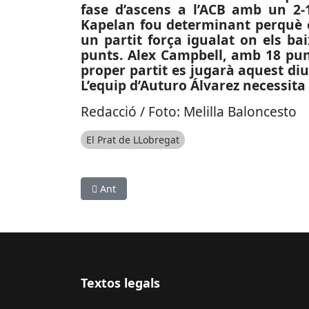
fase d’ascens a l’ACB amb un 2-1
Kapelan fou determinant perquè e
un partit força igualat on els ba
punts. Alex Campbell, amb 18 pun
proper partit es jugarà aquest di
L’equip d’Auturo Álvarez necessita
Redacció / Foto: Melilla Baloncesto
El Prat de LLobregat
Article anterior: SOCIETAT: Vermut Solidari a f
Ant
Textos legals