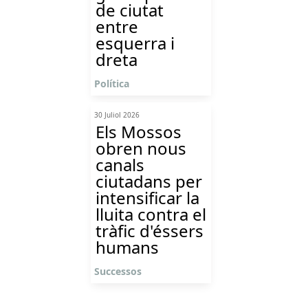
de ciutat
entre
esquerra i
dreta
Política
30 Juliol 2026
Els Mossos
obren nous
canals
ciutadans per
intensificar la
lluita contra el
tràfic d'éssers
humans
Successos