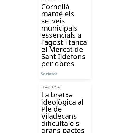
Cornellà
manté els
serveis
municipals
essencials a
l'agost i tanca
el Mercat de
Sant Ildefons
per obres
Societat
01 Agost 2026
La bretxa
ideològica al
Ple de
Viladecans
dificulta els
grans pactes