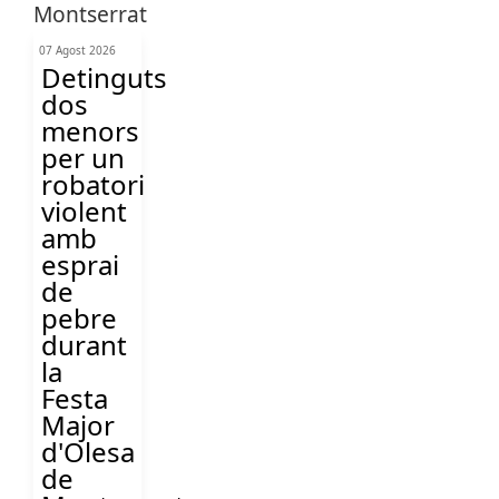
07 Agost 2026
Detinguts
dos
menors
per un
robatori
violent
amb
esprai
de
pebre
durant
la
Festa
Major
d'Olesa
de