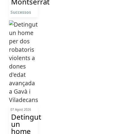
Montserrat
Successos
07 Agost 2026
Detingut
un
home