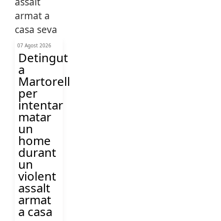
07 Agost 2026
Detingut
a
Martorell
per
intentar
matar
un
home
durant
un
violent
assalt
armat
a casa