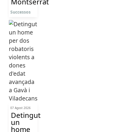
Montserrat
Successos
07 Agost 2026
Detingut
un
home