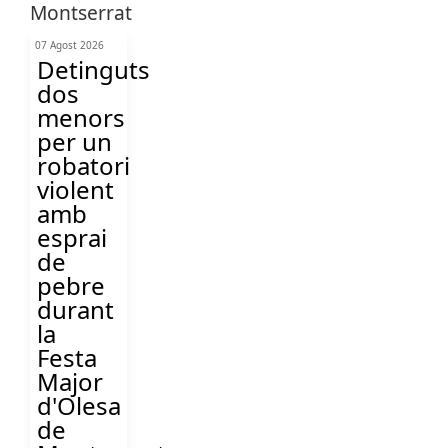
07 Agost 2026
Detinguts
dos
menors
per un
robatori
violent
amb
esprai
de
pebre
durant
la
Festa
Major
d'Olesa
de