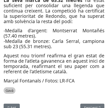
La seva marca de 65.32 metres
ha estat
suficient per consolidar una llegenda que
continua creixent. La competició ha certificat
la superioritat de Redondo, que ha superat
amb solvència la resta del podi:
-Medalla d'argent: Montserrat Montañés
(57.40 metres).
-Medalla de bronze: Carla Serral, campiona
sub 23 (55.31 metres).
Aquest nou triomf reafirma el gran estat de
forma de l'atleta gavanenca en aquest inici de
temporada, reafirmant el seu paper com a
referent de l'atletisme català.
Marçal Fontanals / Fotos: LR-FCA
Gavà
Article anterior: Sant Andreu de la Barca, seu del Campionat
Article següent
Ant
Següent