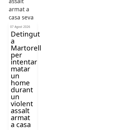
07 Agost 2026
Detingut
a
Martorell
per
intentar
matar
un
home
durant
un
violent
assalt
armat
a casa