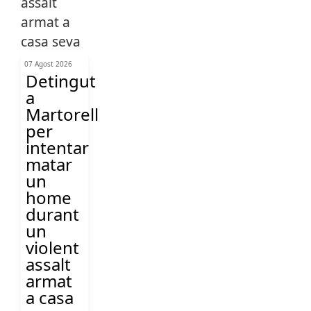
07 Agost 2026
Detingut
a
Martorell
per
intentar
matar
un
home
durant
un
violent
assalt
armat
a casa