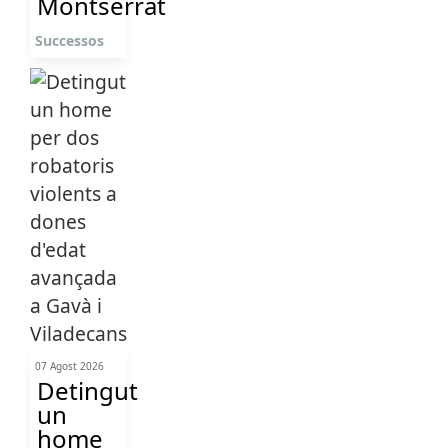
Montserrat
Successos
07 Agost 2026
Detingut
un
home