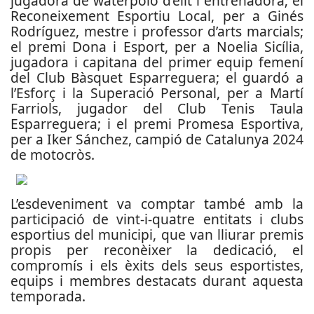
jugadora de waterpolo d’elit i entrenadora; el
Reconeixement Esportiu Local, per a Ginés
Rodríguez, mestre i professor d’arts marcials;
el premi Dona i Esport, per a Noelia Sicília,
jugadora i capitana del primer equip femení
del Club Bàsquet Esparreguera; el guardó a
l’Esforç i la Superació Personal, per a Martí
Farriols, jugador del Club Tenis Taula
Esparreguera; i el premi Promesa Esportiva,
per a Iker Sánchez, campió de Catalunya 2024
de motocròs.
L’esdeveniment va comptar també amb la
participació de vint-i-quatre entitats i clubs
esportius del municipi, que van lliurar premis
propis per reconèixer la dedicació, el
compromís i els èxits dels seus esportistes,
equips i membres destacats durant aquesta
temporada.