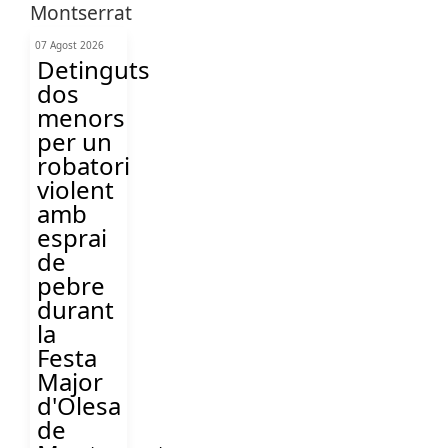
07 Agost 2026
Detinguts
dos
menors
per un
robatori
violent
amb
esprai
de
pebre
durant
la
Festa
Major
d'Olesa
de