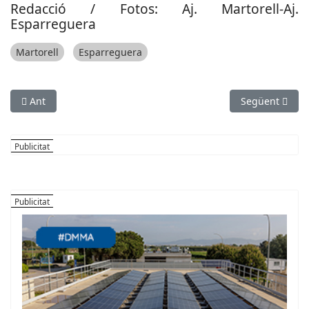
Redacció / Fotos: Aj. Martorell-Aj.
Esparreguera
Martorell
Esparreguera
Article anterior: La cornellanenca Maria Cintas es proclama 
Article següen
Ant
Següent