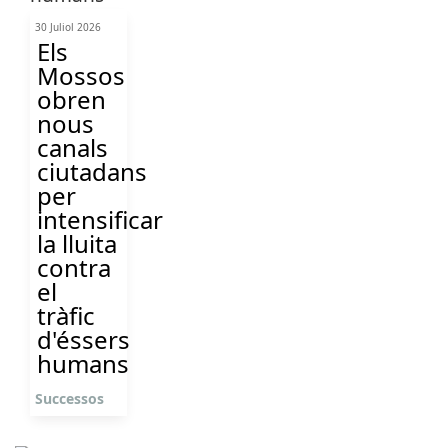
30 Juliol 2026
Els
Mossos
obren
nous
canals
ciutadans
per
intensificar
la lluita
contra
el
tràfic
d'éssers
humans
Successos