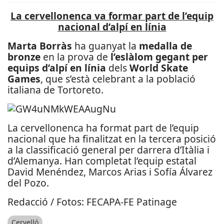
La cervellonenca va formar part de l’equip
nacional d’alpí en línia
Marta Borràs
ha guanyat la
medalla de
bronze
en la prova de
l’eslàlom gegant
per
equips d’alpí en línia
dels
World Skate
Games
, que s’està celebrant a la població
italiana de Tortoreto.
La cervellonenca ha format part de l’equip
nacional que ha finalitzat en la tercera posició
a la classificació general per darrera d’Itàlia i
d’Alemanya. Han completat l’equip estatal
David Menéndez, Marcos Arias i Sofía Álvarez
del Pozo.
Redacció / Fotos: FECAPA-FE Patinage
Cervelló