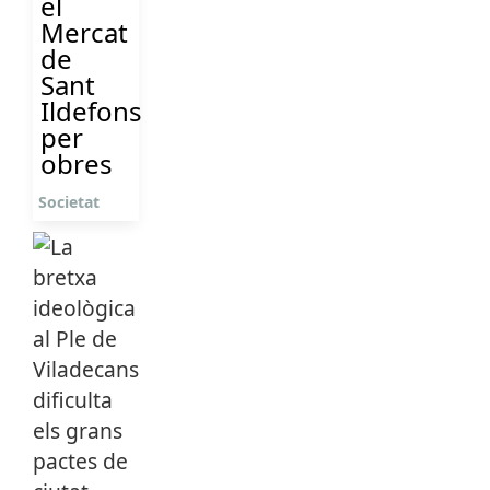
el
Mercat
de
Sant
Ildefons
per
obres
Societat