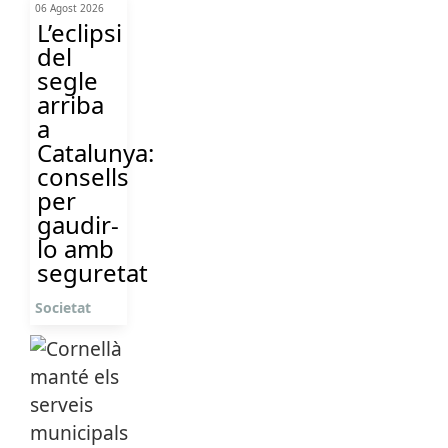
06 Agost 2026
L’eclipsi
del
segle
arriba
a
Catalunya:
consells
per
gaudir-
lo amb
seguretat
Societat