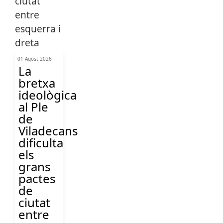
01 Agost 2026
La
bretxa
ideològica
al Ple
de
Viladecans
dificulta
els
grans
pactes
de
ciutat
entre