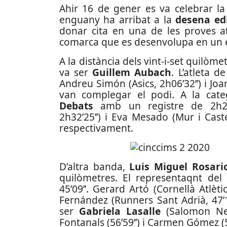
Ahir 16 de gener es va celebrar l
enguany ha arribat a la
desena edi
donar cita en una de les proves a
comarca que es desenvolupa en un e
A la distància dels vint-i-set quilòm
va ser
Guillem Aubach
. L’atleta d
Andreu Simón (Asics, 2h06’32’’) i Jo
van complegar el podi. A la cat
Debats
amb un registre de 2h23’0
2h32’25’’) i Eva Mesado (Mur i Caste
respectivament.
D’altra banda,
Luis Miguel Rosar
quilòmetres. El representaqnt del
45’09’’. Gerard Artó (Cornellà Atlèt
Fernández (Runners Sant Adrià, 47’
ser
Gabriela Lasalle
(Salomon Nex
Fontanals (56’59’’) i Carmen Gómez (57