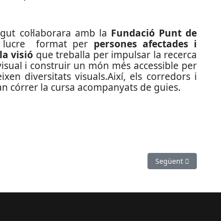
lgut col·laborara amb la
Fundació Punt de
e lucre format per
persones afectades i
la visió
que treballa per impulsar la recerca
t visual i construir un món més accessible per
en diversitats visuals.Així, els corredors i
van córrer la cursa acompanyats de guies.
ol jugarà a Cornellà de Llobregat
Article següent: Bri
Següent