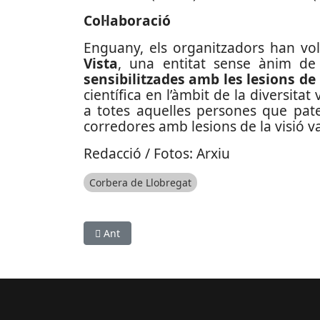
Col·laboració
Enguany, els organitzadors han vo
Vista
, una entitat sense ànim d
sensibilitzades amb les lesions de 
científica en l’àmbit de la diversita
a totes aquelles persones que pateix
corredores amb lesions de la visió 
Redacció / Fotos: Arxiu
Corbera de Llobregat
Article anterior: La Selecció Espanyola de futb
Ant