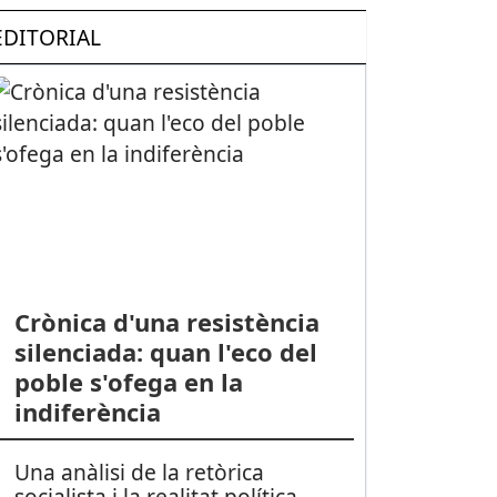
EDITORIAL
Crònica d'una resistència
silenciada: quan l'eco del
poble s'ofega en la
indiferència
Una anàlisi de la retòrica
socialista i la realitat política