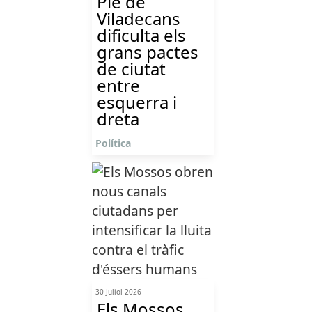
Ple de
Viladecans
dificulta els
grans pactes
de ciutat
entre
esquerra i
dreta
Política
30 Juliol 2026
Els Mossos