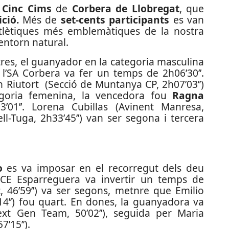
a
Cinc Cims
de
Corbera de Llobregat
, que
ció.
Més de
set-cents participants
es van
tlètiques més emblemàtiques de la nostra
ntorn natural.
etres, el guanyador en la categoria masculina
e l’SA Corbera va fer un temps de 2h06’30’’.
an Riutort (Secció de Muntanya CP, 2h07’03’’)
egoria femenina, la vencedora fou
Ragna
1’’. Lorena Cubillas (Avinent Manresa,
ll-Tuga, 2h33’45’’) van ser segona i tercera
io
es va imposar en el recorregut dels deu
 CE Esparreguera va invertir un temps de
ic, 46’59’’) va ser segons, metnre que Emilio
14’’) fou quart. En dones, la guanyadora va
t Gen Team, 50’02’’), seguida per Maria
’15’’).