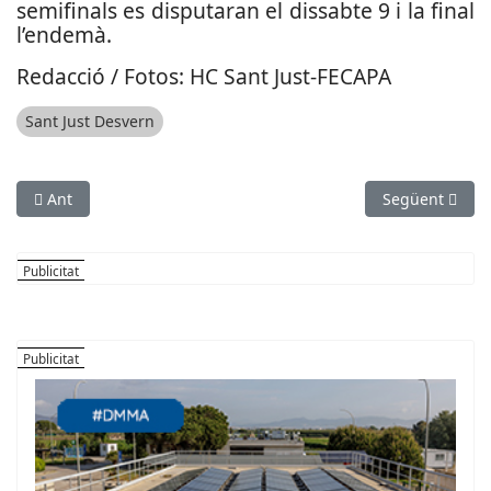
semifinals es disputaran el dissabte 9 i la final
l’endemà.
Redacció / Fotos: HC Sant Just-FECAPA
Sant Just Desvern
Article anterior: Viladecans aposta pel futur de l’esport loca
Article següent
Ant
Següent