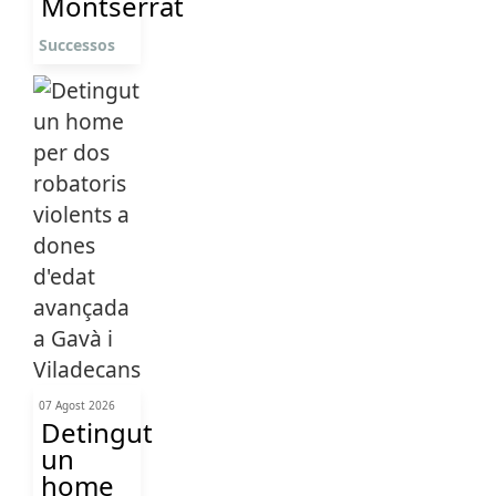
Montserrat
Successos
07 Agost 2026
Detingut
un
home