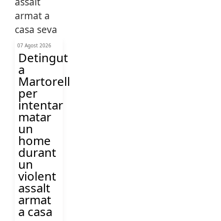
07 Agost 2026
Detingut
a
Martorell
per
intentar
matar
un
home
durant
un
violent
assalt
armat
a casa