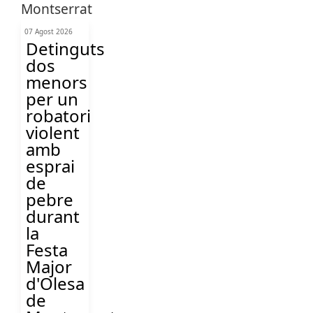
07 Agost 2026
Detinguts
dos
menors
per un
robatori
violent
amb
esprai
de
pebre
durant
la
Festa
Major
d'Olesa
de