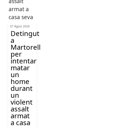
07 Agost 2026
Detingut
a
Martorell
per
intentar
matar
un
home
durant
un
violent
assalt
armat
a casa