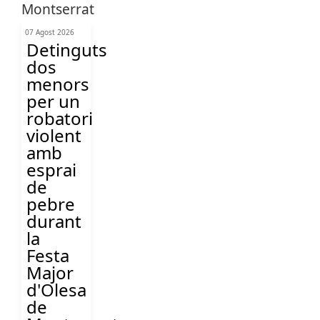
07 Agost 2026
Detinguts
dos
menors
per un
robatori
violent
amb
esprai
de
pebre
durant
la
Festa
Major
d'Olesa
de