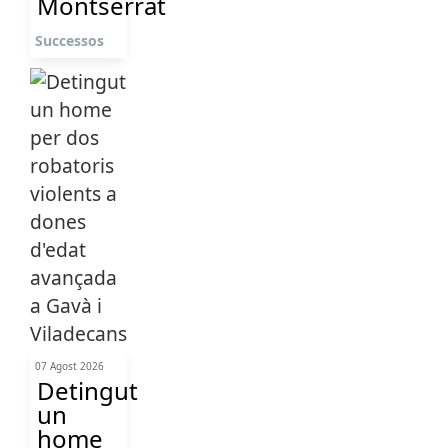
Montserrat
Successos
07 Agost 2026
Detingut
un
home