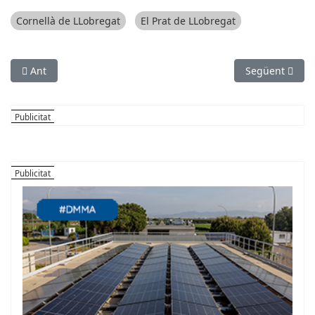
Cornellà de LLobregat
El Prat de LLobregat
Article anterior: Olesa de Montserrat, escenari de les Nits d
Article següent
Ant
Següent