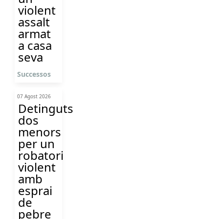
violent
assalt
armat
a casa
seva
Successos
07 Agost 2026
Detinguts
dos
menors
per un
robatori
violent
amb
esprai
de
pebre