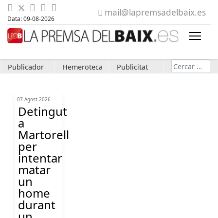
mail@lapremsadelbaix.es
Data: 09-08-2026
Cerca
Publicador
Hemeroteca
Publicitat
07 Agost 2026
Detingut
a
Martorell
per
intentar
matar
un
home
durant
un