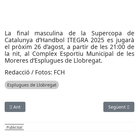
La final masculina de la Supercopa de
Catalunya d’Handbol ITEGRA 2025 es jugarà
el pròxim 26 d’agost, a partir de les 21:00 de
la nit, al Complex Esportiu Municipal de les
Moreres d’Esplugues de Llobregat.
Redacció / Fotos: FCH
Esplugues de Llobregat
Article anterior: La UE Cornellà, eliminat de la Copa Federaci
Article següent
Ant
Següent