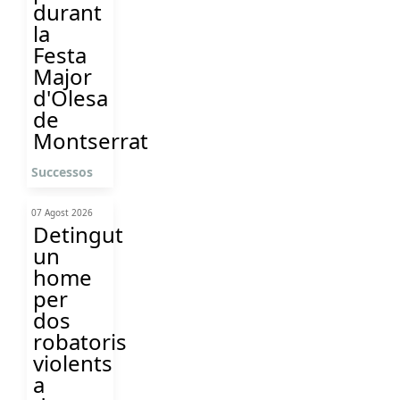
durant
la
Festa
Major
d'Olesa
de
Montserrat
Successos
07 Agost 2026
Detingut
un
home
per
dos
robatoris
violents
a