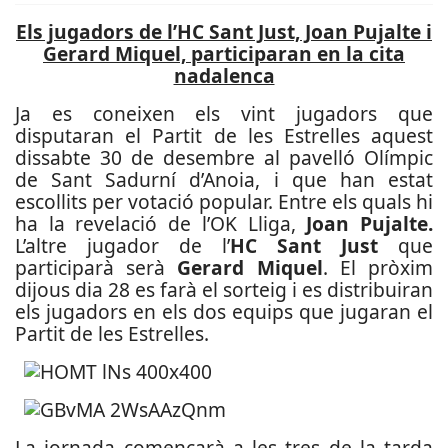
Els jugadors de l’HC Sant Just, Joan Pujalte i
Gerard Miquel, participaran en la cita
nadalenca
Ja es coneixen els vint jugadors que
disputaran el Partit de les Estrelles aquest
dissabte 30 de desembre al pavelló Olímpic
de Sant Sadurní d’Anoia, i que han estat
escollits per votació popular. Entre els quals hi
ha la revelació de l’OK Lliga,
Joan Pujalte.
L’altre jugador de l’
HC Sant Just
que
participarà serà
Gerard Miquel
. El pròxim
dijous dia 28 es farà el sorteig i es distribuiran
els jugadors en els dos equips que jugaran el
Partit de les Estrelles.
La jornada començarà a les tres de la tarda