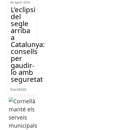
06 Agost 2026
L’eclipsi
del
segle
arriba
a
Catalunya:
consells
per
gaudir-
lo amb
seguretat
Societat