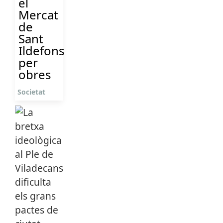
el
Mercat
de
Sant
Ildefons
per
obres
Societat