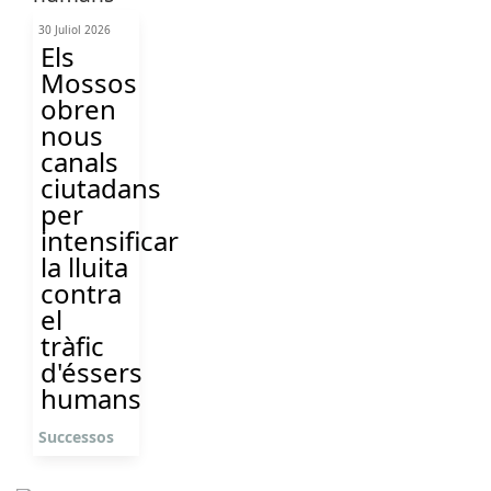
30 Juliol 2026
Els
Mossos
obren
nous
canals
ciutadans
per
intensificar
la lluita
contra
el
tràfic
d'éssers
humans
Successos