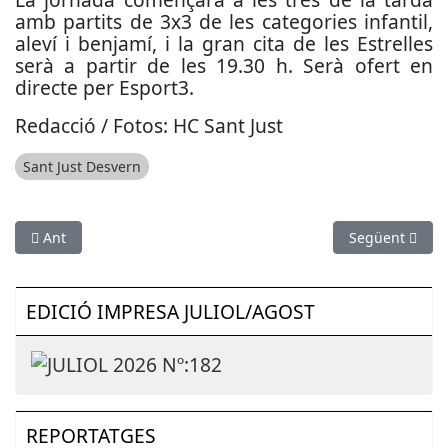
amb partits de 3x3 de les categories infantil,
aleví i benjamí, i la gran cita de les Estrelles
serà a partir de les 19.30 h. Serà ofert en
directe per Esport3.
Redacció / Fotos: HC Sant Just
Sant Just Desvern
Article anterior: La Cursa del Capó tornarà a pujar al Castell d
Article següent
Ant
Següent
EDICIÓ IMPRESA JULIOL/AGOST
REPORTATGES