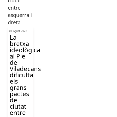
01 Agost 2026
La
bretxa
ideològica
al Ple
de
Viladecans
dificulta
els
grans
pactes
de
ciutat
entre