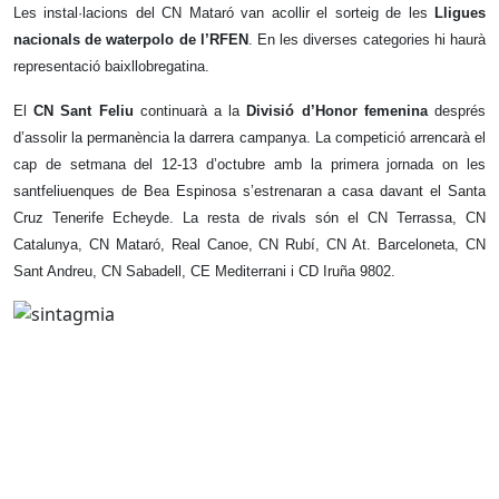
Les instal·lacions del CN Mataró van acollir el sorteig de les
Lligues
nacionals de waterpolo de l’RFEN
. En les diverses categories hi haurà
representació baixllobregatina.
El
CN Sant Feliu
continuarà a la
Divisió d’Honor femenina
després
d’assolir la permanència la darrera campanya. La competició arrencarà el
cap de setmana del 12-13 d’octubre amb la primera jornada on les
santfeliuenques de Bea Espinosa s’estrenaran a casa davant el Santa
Cruz Tenerife Echeyde. La resta de rivals són el CN Terrassa, CN
Catalunya, CN Mataró, Real Canoe, CN Rubí, CN At. Barceloneta, CN
Sant Andreu, CN Sabadell, CE Mediterrani i CD Iruña 9802.