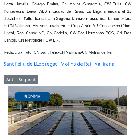
Horta Haxelia, Colegio Brains, CN Molins Sintagmia, CW Turia, CW
Pontevedra, Leioa WLB i Ciudad de Rivas. La Lliga arrencarà el 12
d’octubre. D’altra banda, a la
Segona Divisió masculina
, també estarà
el CN Vallirana. Els seus rivals en el Grup A són AR Concepción-Cdad.
Lineal, Real Canoe NC, CN Godella, CW Dos Hermanas PQS, CN Tres
Cantos, CN Metropole i CW Elx.
Redacció / Foto: CN Sant Feliu-CN Vallirana-CN Molins de Rei
Sant Feliu de LLobregat
Molins de Rei
Vallirana
Article anterior: L’FC Levante Las Planas, de Sant Joan Despí a 
Article següent: Collbató acollirà el pròxim Campionat Eu
Ant
Següent