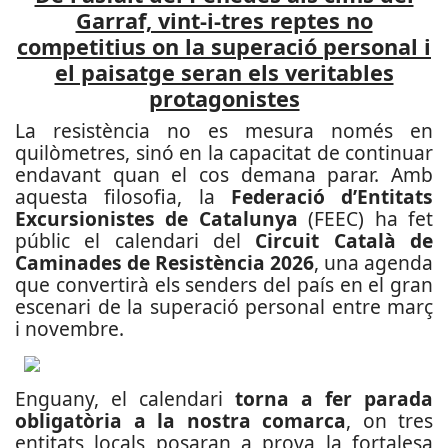
Garraf, vint-i-tres reptes no
competitius on la superació personal i
el paisatge seran els veritables
protagonistes
La resistència no es mesura només en
quilòmetres, sinó en la capacitat de continuar
endavant quan el cos demana parar. Amb
aquesta filosofia, la
Federació d’Entitats
Excursionistes de Catalunya
(FEEC) ha fet
públic el calendari del
Circuit Català de
Caminades de Resistència 2026
, una agenda
que convertirà els senders del país en el gran
escenari de la superació personal entre març
i novembre.
Enguany, el calendari
torna a fer parada
obligatòria a la nostra comarca
, on tres
entitats locals posaran a prova la fortalesa