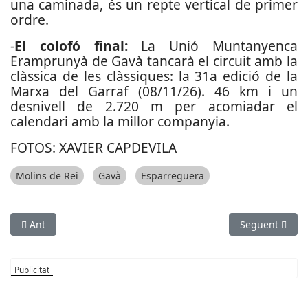
una caminada, és un repte vertical de primer
ordre.
-
El colofó final:
La Unió Muntanyenca
Eramprunyà de Gavà tancarà el circuit amb la
clàssica de les clàssiques: la 31a edició de la
Marxa del Garraf (08/11/26). 46 km i un
desnivell de 2.720 m per acomiadar el
calendari amb la millor companyia.
FOTOS: XAVIER CAPDEVILA
Molins de Rei
Gavà
Esparreguera
Article anterior: Novè títol català consecutiu per a Laura Red
Article següent
Ant
Següent