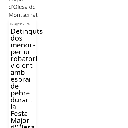
07 Agost 2026
Detinguts
dos
menors
per un
robatori
violent
amb
esprai
de
pebre
durant
la
Festa
Major
d'Olesa