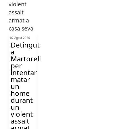
07 Agost 2026
Detingut
a
Martorell
per
intentar
matar
un
home
durant
un
violent
assalt
armat