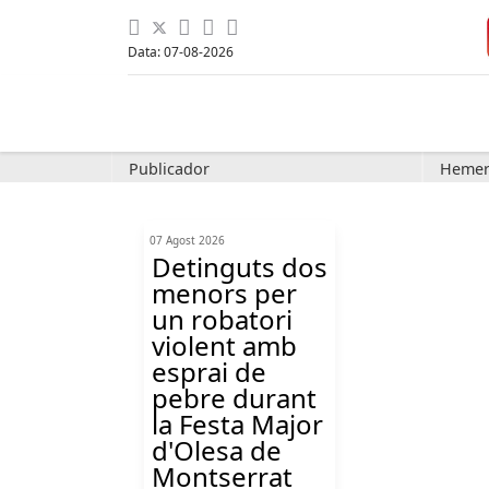
Data: 07-08-2026
Publicador
Hemer
07 Agost 2026
Detinguts dos
menors per
un robatori
violent amb
esprai de
pebre durant
la Festa Major
d'Olesa de
Montserrat