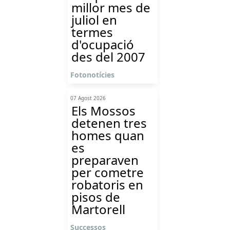
millor mes de
juliol en
termes
d'ocupació
des del 2007
Fotonotícies
07 Agost 2026
Els Mossos
detenen tres
homes quan
es
preparaven
per cometre
robatoris en
pisos de
Martorell
Successos