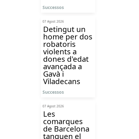
Successos
07 Agost 2026
Detingut un
home per dos
robatoris
violents a
dones d'edat
avançada a
Gavà i
Viladecans
Successos
07 Agost 2026
Les
comarques
de Barcelona
tanquen el