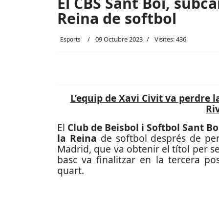
El CBS Sant Boi, subc
Reina de softbol
09 Octubre 2023
Visites: 436
Esports
L’equip de Xavi Civit va perdre l
Ri
El
Club de Beisbol i Softbol Sant Bo
la Reina
de softbol després de perd
Madrid, que va obtenir el títol per 
basc va finalitzar en la tercera po
quart.