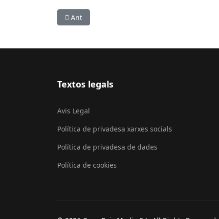
Article anterior: Castelldefels tornarà a acolli
Ant
Textos legals
Avis Legal
Política de privadesa xarxes socials
Política de privadesa de dades
Política de cookies