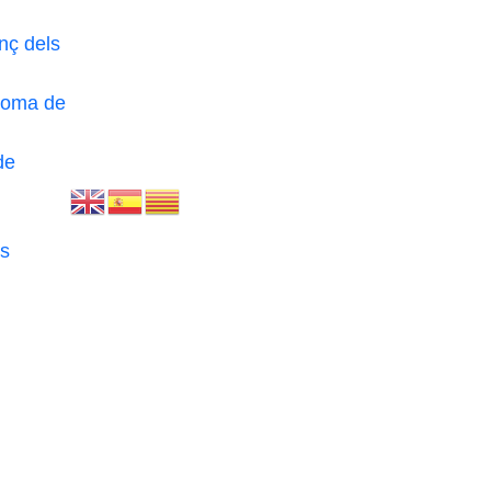
nç dels
loma de
de
s