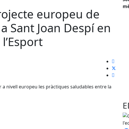
mè
rojecte europeu de
 a Sant Joan Despí en
 l’Esport
r a nivell europeu les pràctiques saludables entre la
E
etmana de l'Esport
 Diumenge la Festa de les Rodes.