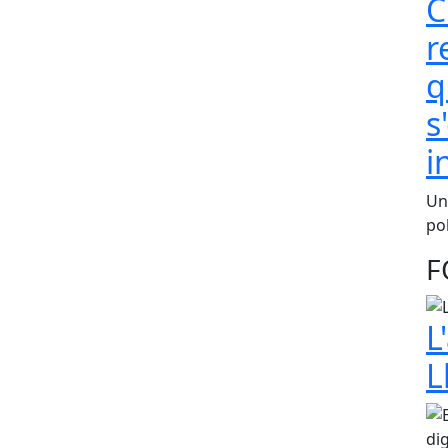
C
r
q
s
i
Una
pol
F
L
L