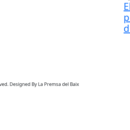
E
p
d
rved. Designed By La Premsa del Baix