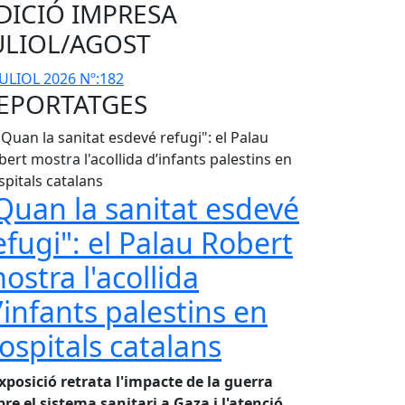
DICIÓ IMPRESA
ULIOL/AGOST
EPORTATGES
Quan la sanitat esdevé
efugi": el Palau Robert
ostra l'acollida
’infants palestins en
ospitals catalans
exposició retrata l'impacte de la guerra
bre el sistema sanitari a Gaza i l'atenció