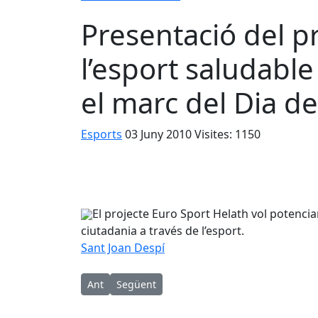
Presentació del p
l’esport saludable
el marc del Dia de
Esports
03 Juny 2010
Visites: 1150
El projecte Euro Sport Helath vol potencia
ciutadania a través de l’esport.
Sant Joan Despí
Article anterior: Esplugues celebra la primera S
Article següent: Esplugues celebra aquest
Ant
Següent