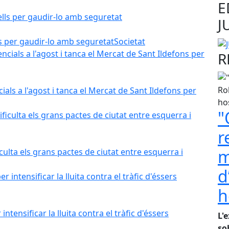
E
J
lls per gaudir-lo amb seguretat
Societat
R
als a l'agost i tanca el Mercat de Sant Ildefons per
"
r
m
iculta els grans pactes de ciutat entre esquerra i
d
h
tensificar la lluita contra el tràfic d'éssers
L'
so