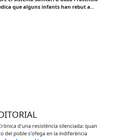
dica que alguns infants han rebut a
...
DITORIAL