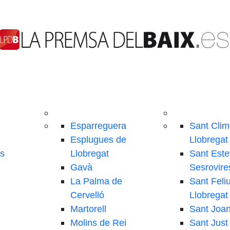
Esparreguera
Sant Clim
Esplugues de
Llobregat
ls
Llobregat
Sant Este
Gavà
Sesrovire
La Palma de
Sant Feli
Cervelló
Llobregat
Martorell
Sant Joa
Molins de Rei
Sant Just