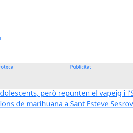
u
oteca
Publicitat
dolescents, però repunten el vapeig i l
ons de marihuana a Sant Esteve Sesrovi