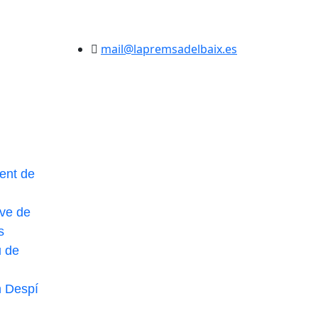
mail@lapremsadelbaix.es
ent de
ve de
s
u de
n Despí