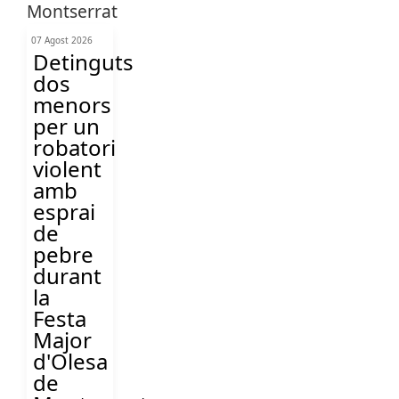
07 Agost 2026
Detinguts
dos
menors
per un
robatori
violent
amb
esprai
de
pebre
durant
la
Festa
Major
d'Olesa
de