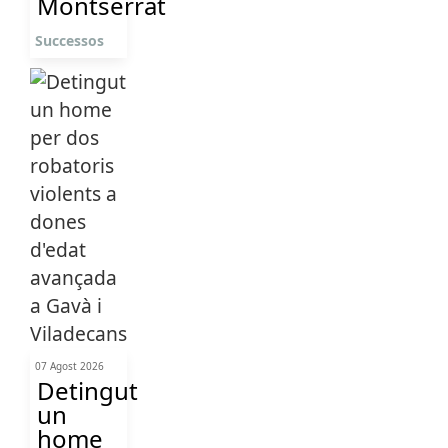
Montserrat
Successos
07 Agost 2026
Detingut
un
home