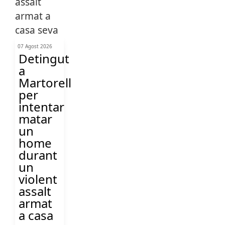
07 Agost 2026
Detingut
a
Martorell
per
intentar
matar
un
home
durant
un
violent
assalt
armat
a casa