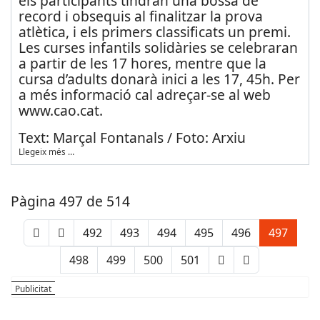
els participants tindran una bossa de
record i obsequis al finalitzar la prova
atlètica, i els primers classificats un premi.
Les curses infantils solidàries se celebraran
a partir de les 17 hores, mentre que la
cursa d’adults donarà inici a les 17, 45h. Per
a més informació cal adreçar-se al web
www.cao.cat.
Text: Marçal Fontanals / Foto: Arxiu
Llegeix més …
Pàgina 497 de 514
492
493
494
495
496
497
498
499
500
501