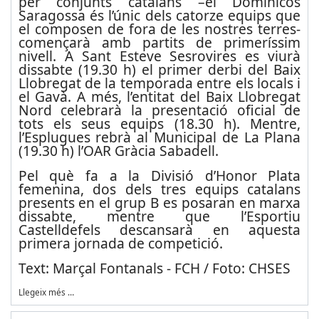
per conjunts catalans –el Dominicos
Saragossa és l’únic dels catorze equips que
el composen de fora de les nostres terres-
començarà amb partits de primeríssim
nivell. A Sant Esteve Sesrovires es viurà
dissabte (19.30 h) el primer derbi del Baix
Llobregat de la temporada entre els locals i
el Gavà. A més, l’entitat del Baix Llobregat
Nord celebrarà la presentació oficial de
tots els seus equips (18.30 h). Mentre,
l’Esplugues rebrà al Municipal de La Plana
(19.30 h) l’OAR Gràcia Sabadell.
Pel què fa a la Divisió d’Honor Plata
femenina, dos dels tres equips catalans
presents en el grup B es posaran en marxa
dissabte, mentre que l’Esportiu
Castelldefels descansarà en aquesta
primera jornada de competició.
Text: Marçal Fontanals - FCH / Foto: CHSES
Llegeix més …