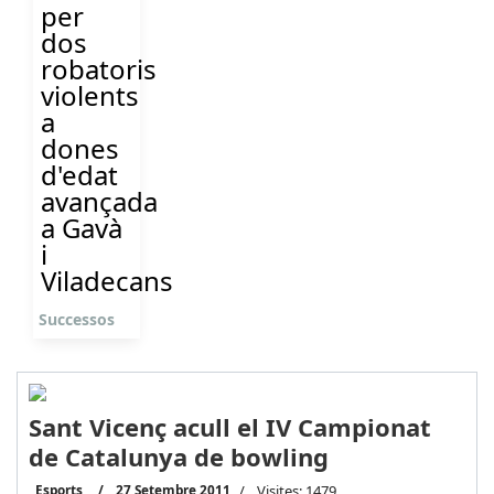
per
dos
robatoris
violents
a
dones
d'edat
avançada
a Gavà
i
Viladecans
Successos
Sant Vicenç acull el IV Campionat
de Catalunya de bowling
Esports
27 Setembre 2011
Visites: 1479