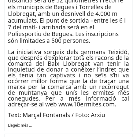
distància serà de 52 quilòmetres i recorre
els municipis de Begues i Torrelles de
Llobregat, amb un desnivell de 4.000 m
acumulats. El punt de sortida –entre les 6 i
7 del matí- i arribada serà en el
Poliesportiu de Begues. Les inscripcions
són limitades a 500 persones.
La iniciativa sorgeix dels germans Teixidó,
que després d’explorar tots els racons de la
comarca del Baix Llobregat van tenir la
inquietud de donar a conèixer l’indret que
els tenia tan captivats i no se’ls s’hi va
ocórrer millor forma que la de traçar una
marxa per la comarca amb un recorregut
de muntanya que unís les ermites més
conegudes. Per a més informació cal
adreçar-se al web www.10ermites.com.
Text: Marçal Fontanals / Foto: Arxiu
Llegeix més …