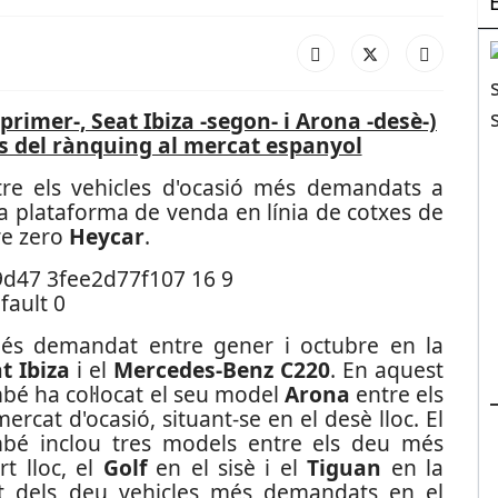
primer-, Seat Ibiza -segon- i Arona -desè-)
s del rànquing al mercat espanyol
re els vehicles d'ocasió més demandats a
la plataforma de venda en línia de cotxes de
re zero
Heycar
.
és demandat entre gener i octubre en la
t Ibiza
i el
Mercedes-Benz C220
. En aquest
mbé ha col·locat el seu model
Arona
entre els
cat d'ocasió, situant-se en el desè lloc. El
bé inclou tres models entre els deu més
t lloc, el
Golf
en el sisè i el
Tiguan
en la
tat dels deu vehicles més demandats en el