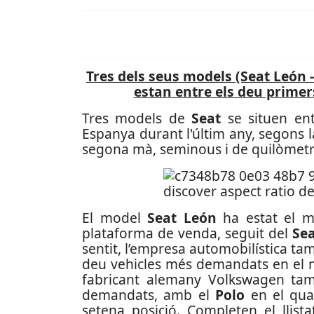
Tres dels seus models (Seat León -
estan entre els deu primer
Tres models de
Seat
se situen ent
Espanya durant l'últim any, segons 
segona mà, seminous i de quilòmet
El model
Seat León
ha estat el m
plataforma de venda, seguit del
Sea
sentit, l’empresa automobilística ta
deu vehicles més demandats en el mer
fabricant alemany Volkswagen tam
demandats, amb el
Polo
en el quar
setena posició. Completen el llis