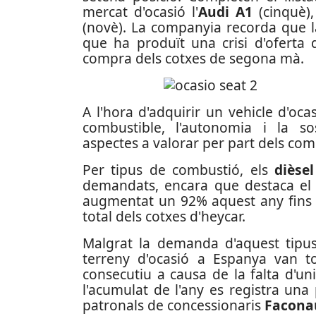
mercat d'ocasió l'
Audi A1
(cinquè)
(novè). La companyia recorda que l
que ha produït una crisi d'oferta 
compra dels cotxes de segona mà.
A l'hora d'adquirir un vehicle d'ocas
combustible, l'autonomia i la sos
aspectes a valorar per part dels co
Per tipus de combustió, els
dièse
demandats, encara que destaca e
augmentat un 92% aquest any fins 
total dels cotxes d'heycar.
Malgrat la demanda d'aquest tipus 
terreny d'ocasió a Espanya van t
consecutiu a causa de la falta d'u
l'acumulat de l'any es registra una
patronals de concessionaris
Facona