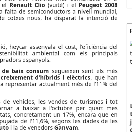
, el
Renault Clio
(vuitè) i el
Peugeot 2008
a falta de semiconductors a nivell mundial,
de cotxes nous, ha disparat la intenció de
ió, heycar assenyala el cost, l'eficiència del
tenibilitat ambiental com els principals
mpradors espanyols.
l de baix consum
segueixen sent els més
l
creixement d'híbrids i elèctrics
, que han
a representar actualment més de l'11% del
de vehicles, les vendes de turismes i tot
ornar a baixar a l'octubre per quart mes
nitats, concretament un 17%, encara que en
 pujada de l'11,6%, segons les dades de les
uto
i la de venedors
Ganvam
.