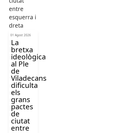
01 Agost 2026
La
bretxa
ideològica
al Ple
de
Viladecans
dificulta
els
grans
pactes
de
ciutat
entre