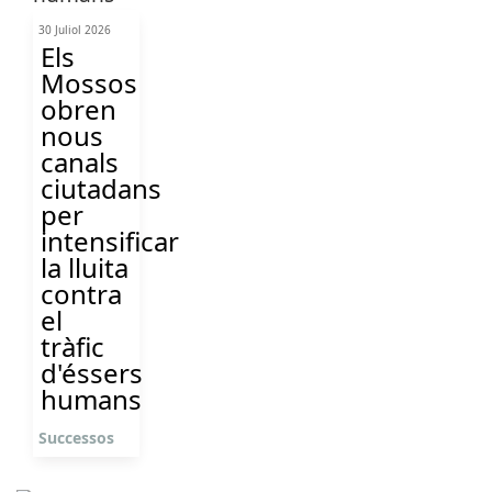
30 Juliol 2026
Els
Mossos
obren
nous
canals
ciutadans
per
intensificar
la lluita
contra
el
tràfic
d'éssers
humans
Successos