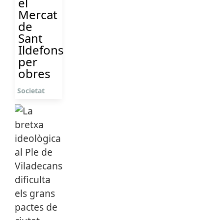
el
Mercat
de
Sant
Ildefons
per
obres
Societat