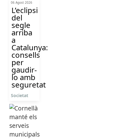
06 Agost 2026
L’eclipsi
del
segle
arriba
a
Catalunya:
consells
per
gaudir-
lo amb
seguretat
Societat