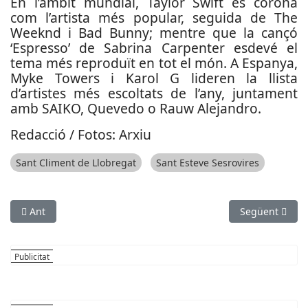
En l’àmbit mundial, Taylor Swift es corona
com l’artista més popular, seguida de The
Weeknd i Bad Bunny; mentre que la cançó
‘Espresso’ de Sabrina Carpenter esdevé el
tema més reproduït en tot el món. A Espanya,
Myke Towers i Karol G lideren la llista
d’artistes més escoltats de l’any, juntament
amb SAIKO, Quevedo o Rauw Alejandro.
Redacció / Fotos: Arxiu
Sant Climent de Llobregat
Sant Esteve Sesrovires
Article anterior: Ja es poden reservar les entrades per poder v
Article següen
Ant
Següent