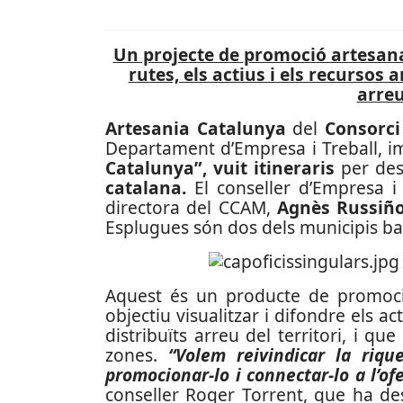
Un projecte de promoció artesanal
rutes, els actius i els recursos 
arreu
Artesania Catalunya
del
Consorci
Departament d’Empresa i Treball, i
Catalunya”, vuit itineraris
per des
catalana.
El conseller d’Empresa i
directora del CCAM,
Agnès Russiño
Esplugues són dos dels municipis ba
Aquest és un producte de promoció 
objectiu visualitzar i difondre els a
distribuïts arreu del territori, i q
zones.
“Volem reivindicar la riqu
promocionar-lo i connectar-lo a l’of
conseller Roger Torrent, que ha de