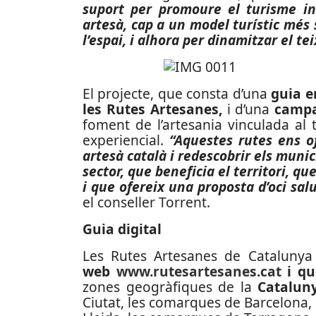
suport per promoure el turisme in
artesà, cap a un model turístic més
l’espai, i alhora per dinamitzar el te
El projecte, que consta d’una
guia e
les Rutes Artesanes,
i d’una
campa
foment de l’artesania vinculada al t
experiencial.
“Aquestes rutes ens o
artesà català i redescobrir els munici
sector, que beneficia el territori, qu
i que ofereix una proposta d’oci sa
el conseller Torrent.
Guia digital
Les Rutes Artesanes de Catalunya
web
www.rutesartesanes.cat
i que
zones geogràfiques de la
Catalun
Ciutat, les comarques de Barcelona