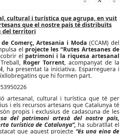
, cultural i turística que agrupa, en vuit
artesans que el nostre país té distribuïts
 del territori
 de Comerç, Artesania i Moda
(CCAM) del
mpulsa el
projecte les “Rutes Artesanes de
cobrir el
patrimoni i la riquesa artesanal
 Treball,
Roger Torrent
, acompanyat de la
l
, ha presentat la iniciativa. Esparreguera i
ixllobregatins que hi formen part.
artesanal, cultural i turística que té per
ctius i els recursos artesans que Catalunya té
ue són propis i exclusius de cadascuna de les
esa del patrimoni artesà del nostre país,
erta turística de Catalunya”,
ha subratllat el
stacat que aquest projecte
“és una eina de