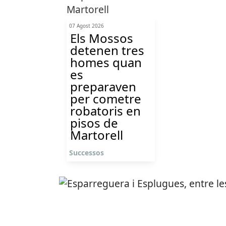
07 Agost 2026
Els Mossos
detenen tres
homes quan
es
preparaven
per cometre
robatoris en
pisos de
Martorell
Successos