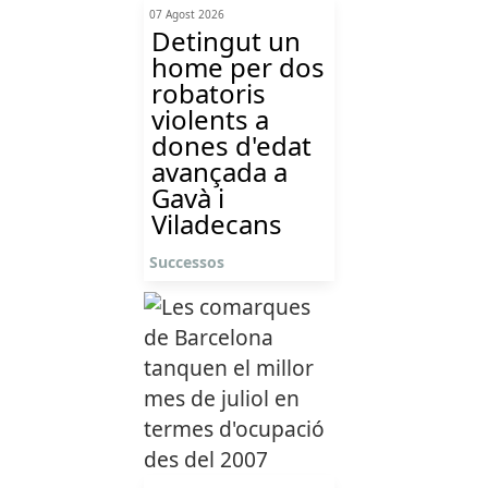
07 Agost 2026
Detingut un
home per dos
robatoris
violents a
dones d'edat
avançada a
Gavà i
Viladecans
Successos